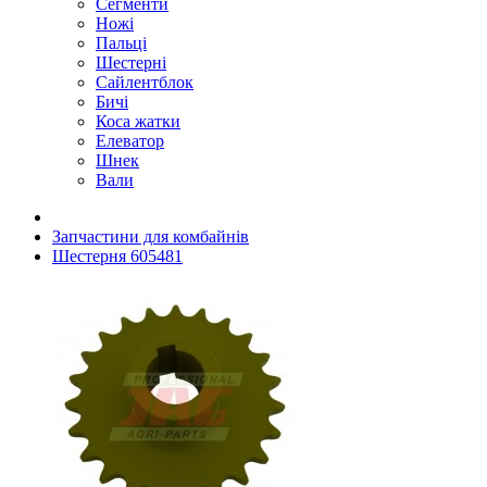
Сегменти
Ножі
Пальці
Шестерні
Сайлентблок
Бичі
Коса жатки
Елеватор
Шнек
Вали
Запчастини для комбайнів
Шестерня 605481