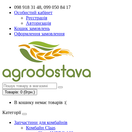
098 918 31 48, 099 050 84 17
Особистий кабінет
Реєстрація
Авторизація
Кошик замовлень
Оформлення замовлення
Товарів: 0 (0грн.)
В кошику немає товарів :(
Категорії
Запчастини для комбайнів
Комбайн Claas