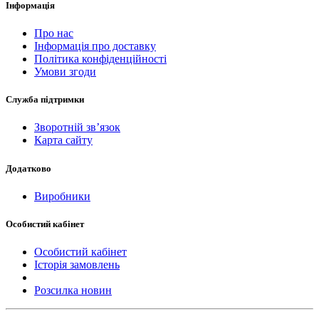
Інформація
Про нас
Інформація про доставку
Політика конфіденційності
Умови згоди
Служба підтримки
Зворотній зв’язок
Карта сайту
Додатково
Виробники
Особистий кабінет
Особистий кабінет
Історія замовлень
Розсилка новин