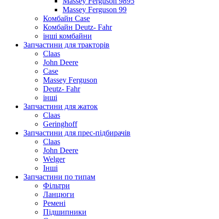
Massey Ferguson 9895
Massey Ferguson 99
Комбайн Case
Комбайн Deutz- Fahr
інші комбайни
Запчастини для тракторів
Claas
John Deere
Case
Massey Ferguson
Deutz- Fahr
інші
Запчастини для жаток
Claas
Geringhoff
Запчастини для прес-підбирачів
Claas
John Deere
Welger
Інші
Запчастини по типам
Фільтри
Ланцюги
Ремені
Підшипники