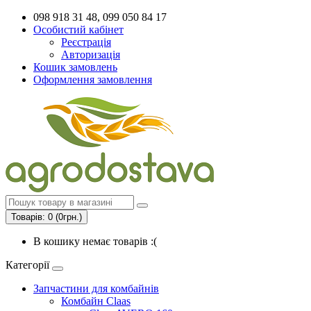
098 918 31 48, 099 050 84 17
Особистий кабінет
Реєстрація
Авторизація
Кошик замовлень
Оформлення замовлення
Товарів: 0 (0грн.)
В кошику немає товарів :(
Категорії
Запчастини для комбайнів
Комбайн Claas