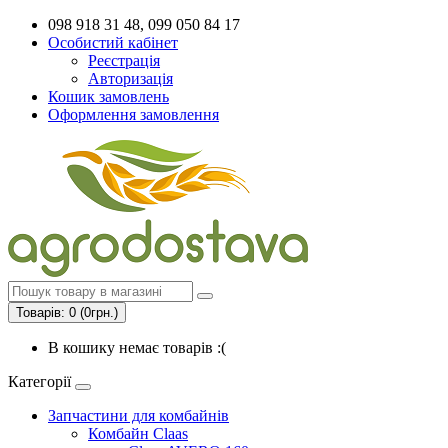
098 918 31 48, 099 050 84 17
Особистий кабінет
Реєстрація
Авторизація
Кошик замовлень
Оформлення замовлення
Товарів: 0 (0грн.)
В кошику немає товарів :(
Категорії
Запчастини для комбайнів
Комбайн Claas