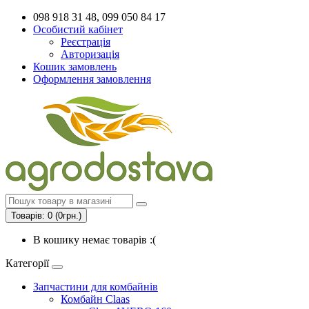
098 918 31 48, 099 050 84 17
Особистий кабінет
Реєстрація
Авторизація
Кошик замовлень
Оформлення замовлення
Товарів: 0 (0грн.)
В кошику немає товарів :(
Категорії
Запчастини для комбайнів
Комбайн Claas