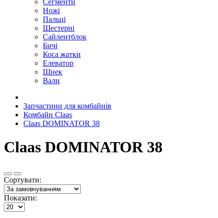
Сегменти
Ножі
Пальці
Шестерні
Сайлентблок
Бичі
Коса жатки
Елеватор
Шнек
Вали
Запчастини для комбайнів
Комбайн Claas
Claas DOMINATOR 38
Claas DOMINATOR 38
Сортувати:
Показати: