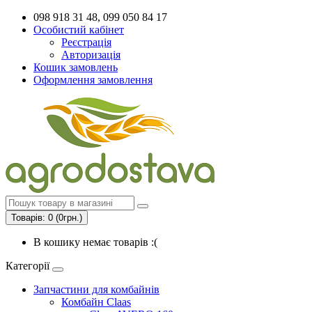
098 918 31 48, 099 050 84 17
Особистий кабінет
Реєстрація
Авторизація
Кошик замовлень
Оформлення замовлення
Товарів: 0 (0грн.)
В кошику немає товарів :(
Категорії
Запчастини для комбайнів
Комбайн Claas