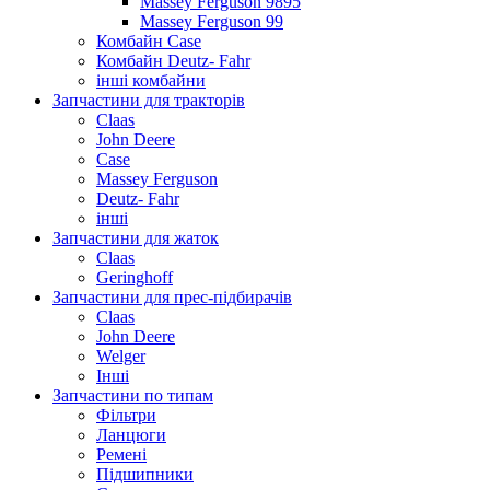
Massey Ferguson 9895
Massey Ferguson 99
Комбайн Case
Комбайн Deutz- Fahr
інші комбайни
Запчастини для тракторів
Claas
John Deere
Case
Massey Ferguson
Deutz- Fahr
інші
Запчастини для жаток
Claas
Geringhoff
Запчастини для прес-підбирачів
Claas
John Deere
Welger
Інші
Запчастини по типам
Фільтри
Ланцюги
Ремені
Підшипники