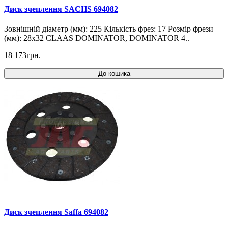
Диск зчеплення SACHS 694082
Зовнішній діаметр (мм): 225 Кількість фрез: 17 Розмір фрези
(мм): 28x32 CLAAS DOMINATOR, DOMINATOR 4..
18 173грн.
До кошика
Диск зчеплення Saffa 694082