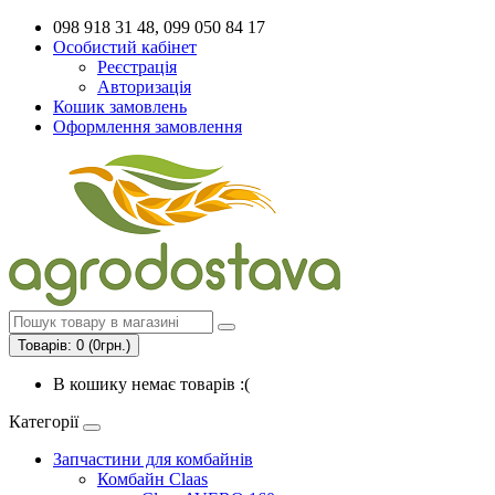
098 918 31 48, 099 050 84 17
Особистий кабінет
Реєстрація
Авторизація
Кошик замовлень
Оформлення замовлення
Товарів: 0 (0грн.)
В кошику немає товарів :(
Категорії
Запчастини для комбайнів
Комбайн Claas