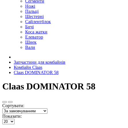
Сегменти
Ножі
Пальці
Шестерні
Сайлентблок
Бичі
Коса жатки
Елеватор
Шнек
Вали
Запчастини для комбайнів
Комбайн Claas
Claas DOMINATOR 58
Claas DOMINATOR 58
Сортувати:
Показати: