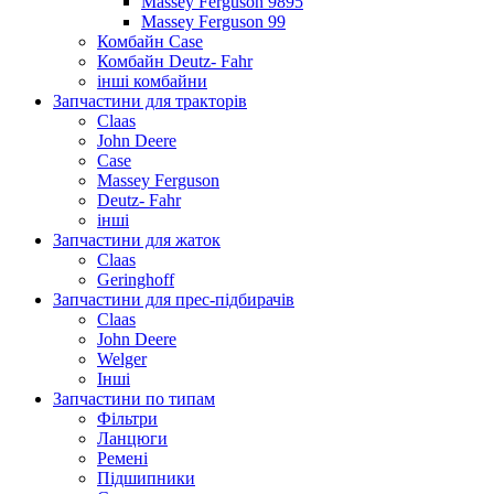
Massey Ferguson 9895
Massey Ferguson 99
Комбайн Case
Комбайн Deutz- Fahr
інші комбайни
Запчастини для тракторів
Claas
John Deere
Case
Massey Ferguson
Deutz- Fahr
інші
Запчастини для жаток
Claas
Geringhoff
Запчастини для прес-підбирачів
Claas
John Deere
Welger
Інші
Запчастини по типам
Фільтри
Ланцюги
Ремені
Підшипники