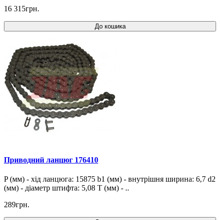
16 315грн.
До кошика
Приводний ланцюг 176410
P (мм) - хід ланцюга: 15875 b1 (мм) - внутрішня ширина: 6,7 d2
(мм) - діаметр штифта: 5,08 T (мм) - ..
289грн.