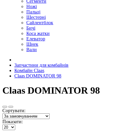
Сегменти
Ножі
Пальці
Шестерні
Сайлентблок
Бичі
Коса жатки
Елеватор
Шнек
Вали
Запчастини для комбайнів
Комбайн Claas
Claas DOMINATOR 98
Claas DOMINATOR 98
Сортувати:
Показати: