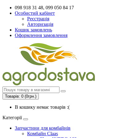
098 918 31 48, 099 050 84 17
Особистий кабінет
Реєстрація
Авторизація
Кошик замовлень
Оформлення замовлення
Товарів: 0 (0грн.)
В кошику немає товарів :(
Категорії
Запчастини для комбайнів
Комбайн Claas