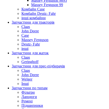
Massey Ferguson 9895
Massey Ferguson 99
Комбайн Case
Комбайн Deutz- Fahr
інші комбайни
Запчастини для тракторів
Claas
John Deere
Case
Massey Ferguson
Deutz- Fahr
інші
Запчастини для жаток
Claas
Geringhoff
Запчастини для прес-підбирачів
Claas
John Deere
Welger
Інші
Запчастини по типам
Фільтри
Ланцюги
Ремені
Підшипники