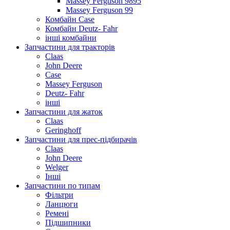
Massey Ferguson 9895
Massey Ferguson 99
Комбайн Case
Комбайн Deutz- Fahr
інші комбайни
Запчастини для тракторів
Claas
John Deere
Case
Massey Ferguson
Deutz- Fahr
інші
Запчастини для жаток
Claas
Geringhoff
Запчастини для прес-підбирачів
Claas
John Deere
Welger
Інші
Запчастини по типам
Фільтри
Ланцюги
Ремені
Підшипники