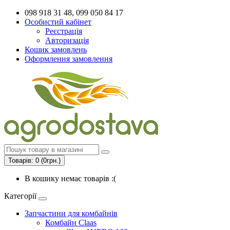
098 918 31 48, 099 050 84 17
Особистий кабінет
Реєстрація
Авторизація
Кошик замовлень
Оформлення замовлення
Товарів: 0 (0грн.)
В кошику немає товарів :(
Категорії
Запчастини для комбайнів
Комбайн Claas