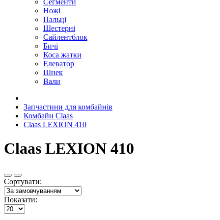
Сегменти
Ножі
Пальці
Шестерні
Сайлентблок
Бичі
Коса жатки
Елеватор
Шнек
Вали
Запчастини для комбайнів
Комбайн Claas
Claas LEXION 410
Claas LEXION 410
Сортувати:
Показати: