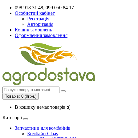
098 918 31 48, 099 050 84 17
Особистий кабінет
Реєстрація
Авторизація
Кошик замовлень
Оформлення замовлення
Товарів: 0 (0грн.)
В кошику немає товарів :(
Категорії
Запчастини для комбайнів
Комбайн Claas