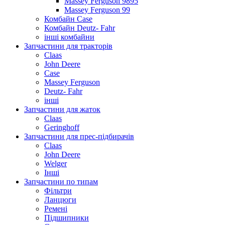
Massey Ferguson 9895
Massey Ferguson 99
Комбайн Case
Комбайн Deutz- Fahr
інші комбайни
Запчастини для тракторів
Claas
John Deere
Case
Massey Ferguson
Deutz- Fahr
інші
Запчастини для жаток
Claas
Geringhoff
Запчастини для прес-підбирачів
Claas
John Deere
Welger
Інші
Запчастини по типам
Фільтри
Ланцюги
Ремені
Підшипники