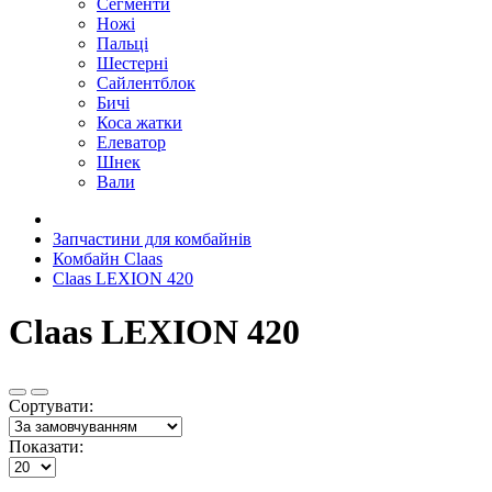
Сегменти
Ножі
Пальці
Шестерні
Сайлентблок
Бичі
Коса жатки
Елеватор
Шнек
Вали
Запчастини для комбайнів
Комбайн Claas
Claas LEXION 420
Claas LEXION 420
Сортувати:
Показати: