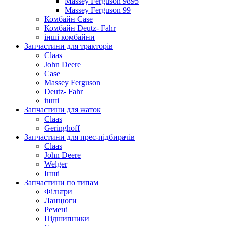
Massey Ferguson 9895
Massey Ferguson 99
Комбайн Case
Комбайн Deutz- Fahr
інші комбайни
Запчастини для тракторів
Claas
John Deere
Case
Massey Ferguson
Deutz- Fahr
інші
Запчастини для жаток
Claas
Geringhoff
Запчастини для прес-підбирачів
Claas
John Deere
Welger
Інші
Запчастини по типам
Фільтри
Ланцюги
Ремені
Підшипники