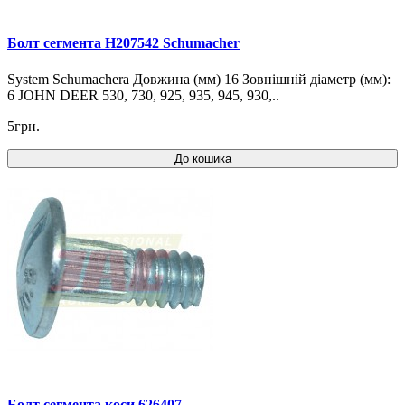
Болт сегмента H207542 Schumacher
System Schumachera Довжина (мм) 16 Зовнішній діаметр (мм):
6 JOHN DEER 530, 730, 925, 935, 945, 930,..
5грн.
До кошика
Болт сегмента коси 626407