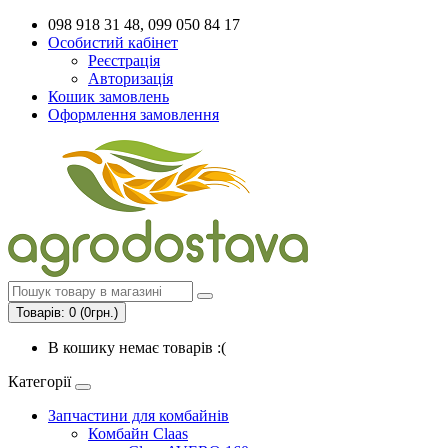
098 918 31 48, 099 050 84 17
Особистий кабінет
Реєстрація
Авторизація
Кошик замовлень
Оформлення замовлення
Товарів: 0 (0грн.)
В кошику немає товарів :(
Категорії
Запчастини для комбайнів
Комбайн Claas