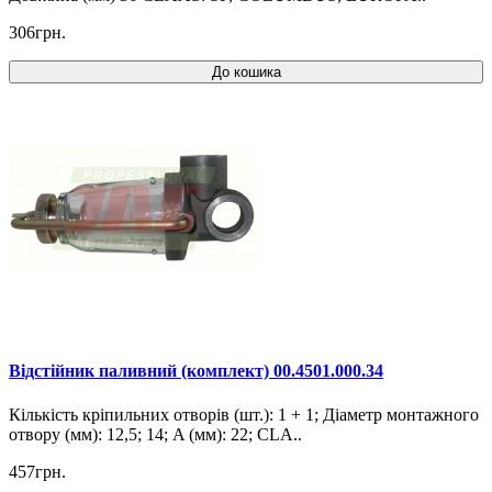
306грн.
До кошика
Відстійник паливний (комплект) 00.4501.000.34
Кількість кріпильних отворів (шт.): 1 + 1; Діаметр монтажного
отвору (мм): 12,5; 14; A (мм): 22; CLA..
457грн.