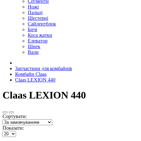
Сегменти
Ножі
Пальці
Шестерні
Сайлентблок
Бичі
Коса жатки
Елеватор
Шнек
Вали
Запчастини для комбайнів
Комбайн Claas
Claas LEXION 440
Claas LEXION 440
Сортувати:
Показати: