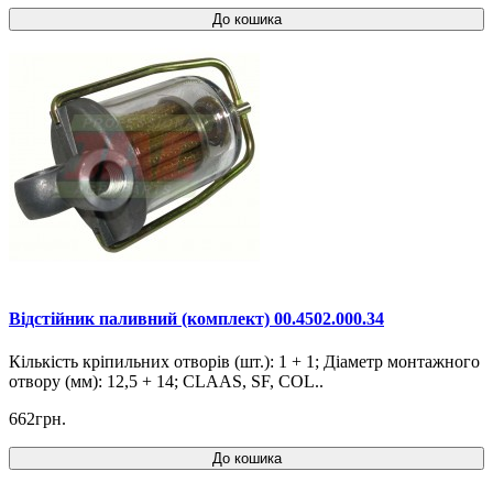
До кошика
Відстійник паливний (комплект) 00.4502.000.34
Кількість кріпильних отворів (шт.): 1 + 1; Діаметр монтажного
отвору (мм): 12,5 + 14; CLAAS, SF, COL..
662грн.
До кошика