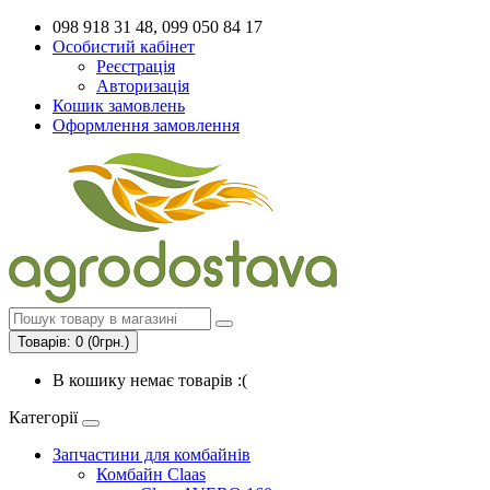
098 918 31 48, 099 050 84 17
Особистий кабінет
Реєстрація
Авторизація
Кошик замовлень
Оформлення замовлення
Товарів: 0 (0грн.)
В кошику немає товарів :(
Категорії
Запчастини для комбайнів
Комбайн Claas