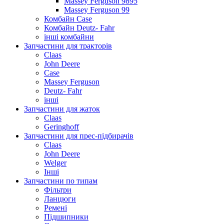
Massey Ferguson 9895
Massey Ferguson 99
Комбайн Case
Комбайн Deutz- Fahr
інші комбайни
Запчастини для тракторів
Claas
John Deere
Case
Massey Ferguson
Deutz- Fahr
інші
Запчастини для жаток
Claas
Geringhoff
Запчастини для прес-підбирачів
Claas
John Deere
Welger
Інші
Запчастини по типам
Фільтри
Ланцюги
Ремені
Підшипники