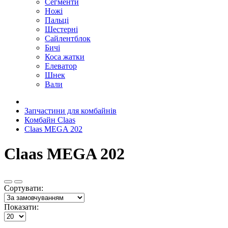
Сегменти
Ножі
Пальці
Шестерні
Сайлентблок
Бичі
Коса жатки
Елеватор
Шнек
Вали
Запчастини для комбайнів
Комбайн Claas
Claas MEGA 202
Claas MEGA 202
Сортувати:
Показати: