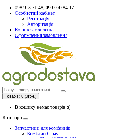
098 918 31 48, 099 050 84 17
Особистий кабінет
Реєстрація
Авторизація
Кошик замовлень
Оформлення замовлення
Товарів: 0 (0грн.)
В кошику немає товарів :(
Категорії
Запчастини для комбайнів
Комбайн Claas