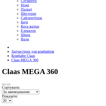
Сегменти
Ножі
Пальці
Шестерні
Сайлентблок
Бичі
Коса жатки
Елеватор
Шнек
Вали
Запчастини для комбайнів
Комбайн Claas
Claas MEGA 360
Claas MEGA 360
Сортувати:
Показати: