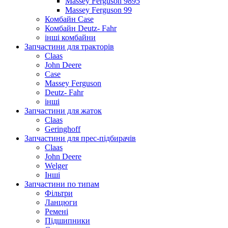
Massey Ferguson 9895
Massey Ferguson 99
Комбайн Case
Комбайн Deutz- Fahr
інші комбайни
Запчастини для тракторів
Claas
John Deere
Case
Massey Ferguson
Deutz- Fahr
інші
Запчастини для жаток
Claas
Geringhoff
Запчастини для прес-підбирачів
Claas
John Deere
Welger
Інші
Запчастини по типам
Фільтри
Ланцюги
Ремені
Підшипники