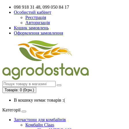
098 918 31 48, 099 050 84 17
Особистий кабінет
Реєстрація
Авторизація
Кошик замовлень
Оформлення замовлення
Товарів: 0 (0грн.)
В кошику немає товарів :(
Категорії
Запчастини для комбайнів
Комбайн Claas