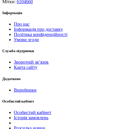
Мітки:
6104660
Інформація
Про нас
Інформація про доставку
Політика конфіденційності
Умови згоди
Служба підтримки
Зворотній зв’язок
Карта сайту
Додатково
Виробники
Особистий кабінет
Особистий кабінет
Історія замовлень
Розсилка новин