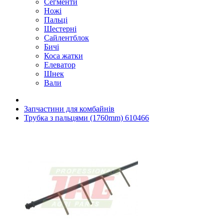
Сегменти
Ножі
Пальці
Шестерні
Сайлентблок
Бичі
Коса жатки
Елеватор
Шнек
Вали
Запчастини для комбайнів
Трубка з пальцями (1760mm) 610466