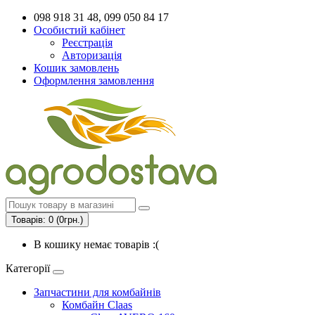
098 918 31 48, 099 050 84 17
Особистий кабінет
Реєстрація
Авторизація
Кошик замовлень
Оформлення замовлення
Товарів: 0 (0грн.)
В кошику немає товарів :(
Категорії
Запчастини для комбайнів
Комбайн Claas