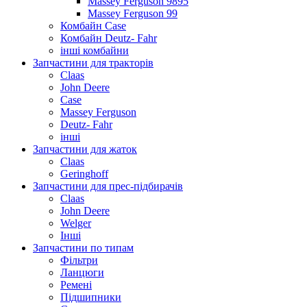
Massey Ferguson 9895
Massey Ferguson 99
Комбайн Case
Комбайн Deutz- Fahr
інші комбайни
Запчастини для тракторів
Claas
John Deere
Case
Massey Ferguson
Deutz- Fahr
інші
Запчастини для жаток
Claas
Geringhoff
Запчастини для прес-підбирачів
Claas
John Deere
Welger
Інші
Запчастини по типам
Фільтри
Ланцюги
Ремені
Підшипники