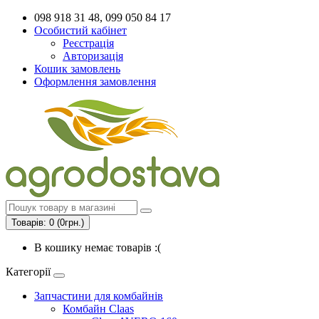
098 918 31 48, 099 050 84 17
Особистий кабінет
Реєстрація
Авторизація
Кошик замовлень
Оформлення замовлення
Товарів: 0 (0грн.)
В кошику немає товарів :(
Категорії
Запчастини для комбайнів
Комбайн Claas