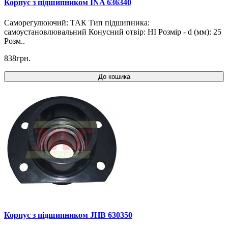
Корпус з підшипником INA 636340
Саморегулюючий: ТАК Тип підшипника:
самоустановлювальний Конусний отвір: НІ Розмір - d (мм): 25
Розм..
838грн.
До кошика
Корпус з підшипником JHB 630350