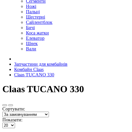
Сегменти
Ножі
Пальці
Шестерні
Сайлентблок
Бичі
Коса жатки
Елеватор
Шнек
Вали
Запчастини для комбайнів
Комбайн Claas
Claas TUCANO 330
Claas TUCANO 330
Сортувати:
Показати: