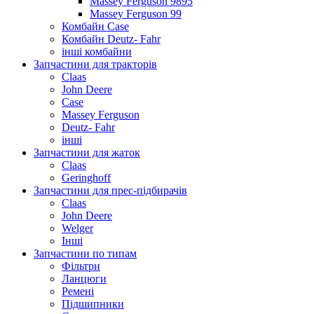
Massey Ferguson 9895
Massey Ferguson 99
Комбайн Case
Комбайн Deutz- Fahr
інші комбайни
Запчастини для тракторів
Claas
John Deere
Case
Massey Ferguson
Deutz- Fahr
інші
Запчастини для жаток
Claas
Geringhoff
Запчастини для прес-підбирачів
Claas
John Deere
Welger
Інші
Запчастини по типам
Фільтри
Ланцюги
Ремені
Підшипники