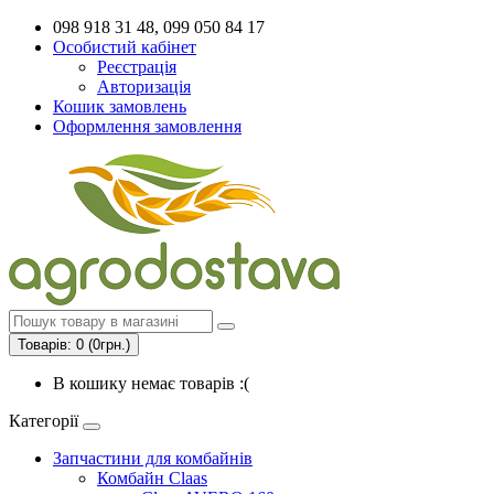
098 918 31 48, 099 050 84 17
Особистий кабінет
Реєстрація
Авторизація
Кошик замовлень
Оформлення замовлення
Товарів: 0 (0грн.)
В кошику немає товарів :(
Категорії
Запчастини для комбайнів
Комбайн Claas