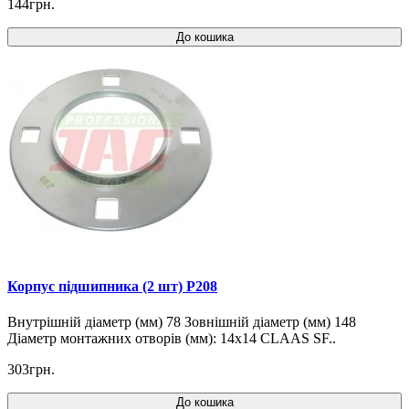
144грн.
До кошика
Корпус підшипника (2 шт) P208
Внутрішній діаметр (мм) 78 Зовнішній діаметр (мм) 148
Діаметр монтажних отворів (мм): 14x14 CLAAS SF..
303грн.
До кошика