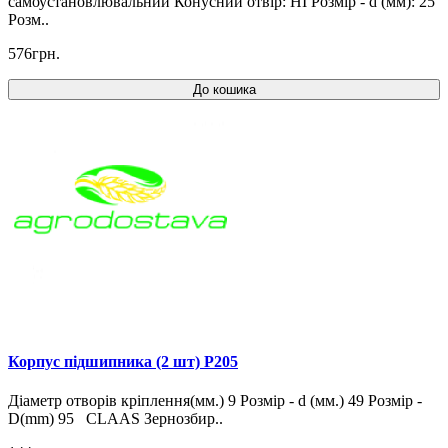
самоустановлювальний Конусний отвір: НІ Розмір - d (мм): 25
Розм..
576грн.
До кошика
Корпус підшипника (2 шт) P205
Діаметр отворів кріплення(мм.) 9 Розмір - d (мм.) 49 Розмір -
D(mm) 95 CLAAS Зернозбир..