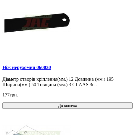
Ніж нерухомий 060030
Діаметр отворів кріплення(мм.) 12 Довжина (мм.) 195
Ширина(мм.) 50 Товщина (мм.) 3 CLAAS Зе..
177грн.
До кошика