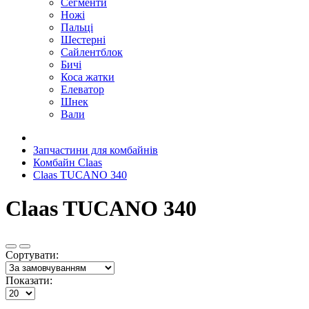
Сегменти
Ножі
Пальці
Шестерні
Сайлентблок
Бичі
Коса жатки
Елеватор
Шнек
Вали
Запчастини для комбайнів
Комбайн Claas
Claas TUCANO 340
Claas TUCANO 340
Сортувати:
Показати: