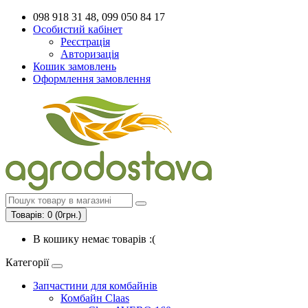
098 918 31 48, 099 050 84 17
Особистий кабінет
Реєстрація
Авторизація
Кошик замовлень
Оформлення замовлення
Товарів: 0 (0грн.)
В кошику немає товарів :(
Категорії
Запчастини для комбайнів
Комбайн Claas