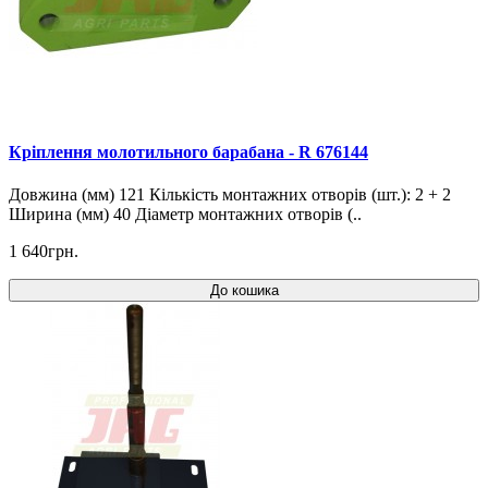
Кріплення молотильного барабана - R 676144
Довжина (мм) 121 Кількість монтажних отворів (шт.): 2 + 2
Ширина (мм) 40 Діаметр монтажних отворів (..
1 640грн.
До кошика