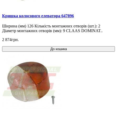
Кришка колосового елеватора 647896
Ширина (мм) 126 Кількість монтажних отворів (шт.): 2
Діаметр монтажних отворів (мм): 9 CLAAS DOMINAT..
2 874грн.
До кошика