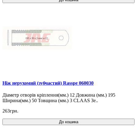
Ніж нерухомий (зубчастий) Rasspe 060030
Діаметр отворів кріплення(мм.) 12 Довжина (мм.) 195
Ширина(мм.) 50 Товщина (мм.) 3 CLAAS Зе..
263грн.
До кошика