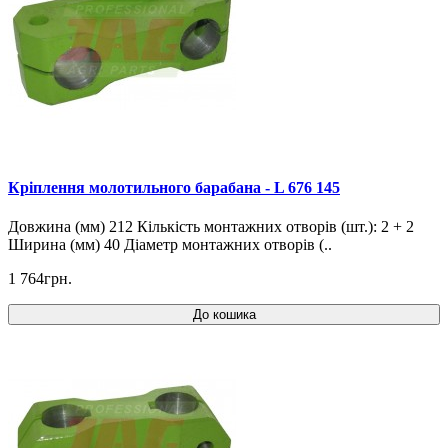
Кріплення молотильного барабана - L 676 145
Довжина (мм) 212 Кількість монтажних отворів (шт.): 2 + 2
Ширина (мм) 40 Діаметр монтажних отворів (..
1 764грн.
До кошика