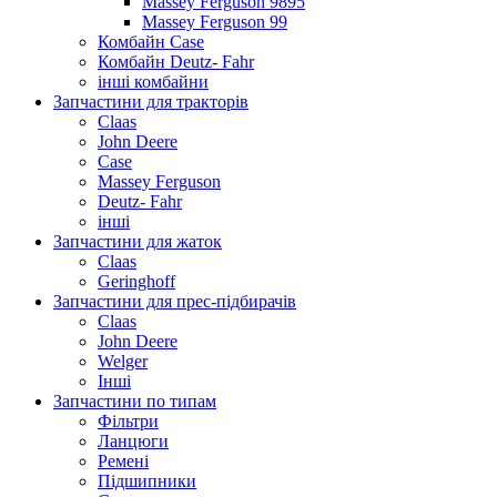
Massey Ferguson 9895
Massey Ferguson 99
Комбайн Case
Комбайн Deutz- Fahr
інші комбайни
Запчастини для тракторів
Claas
John Deere
Case
Massey Ferguson
Deutz- Fahr
інші
Запчастини для жаток
Claas
Geringhoff
Запчастини для прес-підбирачів
Claas
John Deere
Welger
Інші
Запчастини по типам
Фільтри
Ланцюги
Ремені
Підшипники