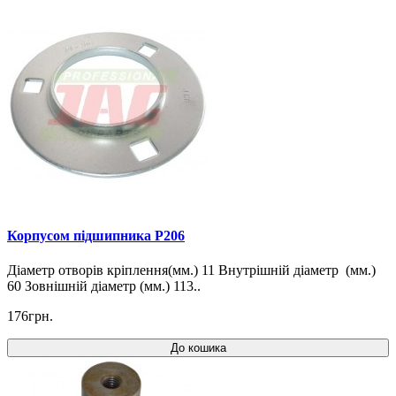
Корпусом підшипника P206
Діаметр отворів кріплення(мм.) 11 Внутрішній діаметр (мм.)
60 Зовнішній діаметр (мм.) 113..
176грн.
До кошика