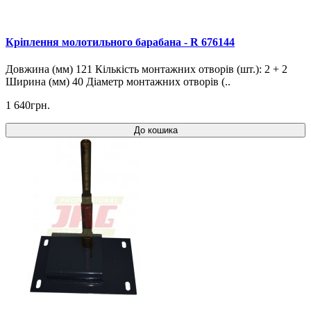
Кріплення молотильного барабана - R 676144
Довжина (мм) 121 Кількість монтажних отворів (шт.): 2 + 2
Ширина (мм) 40 Діаметр монтажних отворів (..
1 640грн.
До кошика