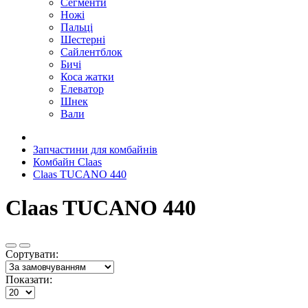
Сегменти
Ножі
Пальці
Шестерні
Сайлентблок
Бичі
Коса жатки
Елеватор
Шнек
Вали
Запчастини для комбайнів
Комбайн Claas
Claas TUCANO 440
Claas TUCANO 440
Сортувати:
Показати: