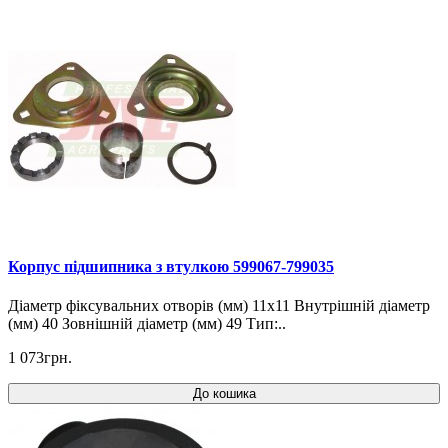
Корпус підшипника з втулкою 599067-799035
Діаметр фіксувальних отворів (мм) 11x11 Внутрішній діаметр
(мм) 40 Зовнішній діаметр (мм) 49 Тип:..
1 073грн.
До кошика