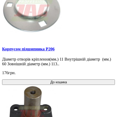
Корпусом підшипника P206
Діаметр отворів кріплення(мм.) 11 Внутрішній діаметр (мм.)
60 Зовнішній діаметр (мм.) 113..
176грн.
До кошика