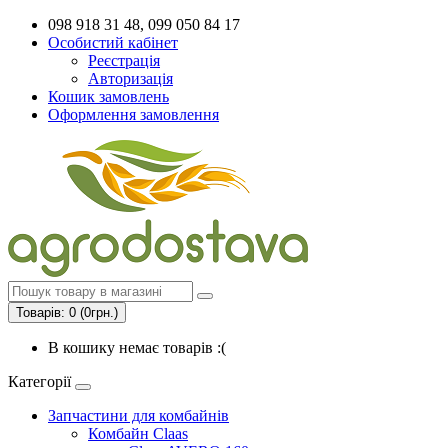
098 918 31 48, 099 050 84 17
Особистий кабінет
Реєстрація
Авторизація
Кошик замовлень
Оформлення замовлення
Товарів: 0 (0грн.)
В кошику немає товарів :(
Категорії
Запчастини для комбайнів
Комбайн Claas