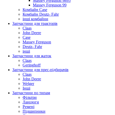
Massey Ferguson 9895
Massey Ferguson 99
Комбайн Case
Комбайн Deutz- Fahr
інші комбайни
Запчастини для тракторів
Claas
John Deere
Case
Massey Ferguson
Deutz- Fahr
інші
Запчастини для жаток
Claas
Geringhoff
Запчастини для прес-підбирачів
Claas
John Deere
Welger
Інші
Запчастини по типам
Фільтри
Ланцюги
Ремені
Підшипники