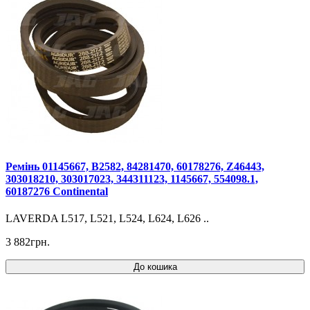
Ремінь 01145667, B2582, 84281470, 60178276, Z46443,
303018210, 303017023, 344311123, 1145667, 554098.1,
60187276 Continental
LAVERDA L517, L521, L524, L624, L626 ..
3 882грн.
До кошика