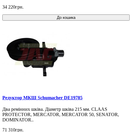
34 220грн.
До кошика
Редуктор МКШ Schumacher DE19785
Два ремінних шківа. Діаметр шківа 215 мм. CLAAS
PROTECTOR, MERCATOR, MERCATOR 50, SENATOR,
DOMINATOR..
71 310грн.