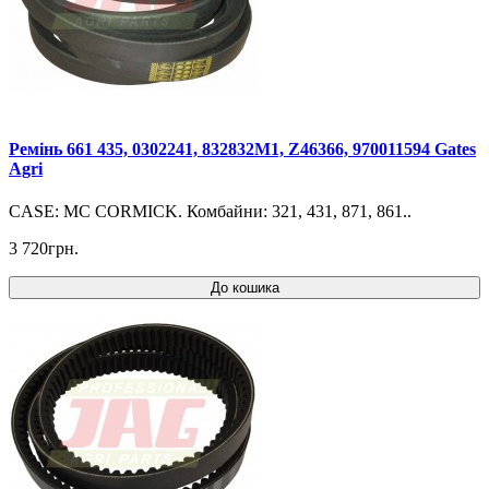
Ремінь 661 435, 0302241, 832832M1, Z46366, 970011594 Gates
Agri
CASE: MC CORMICK. Комбайни: 321, 431, 871, 861..
3 720грн.
До кошика