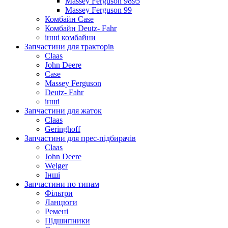
Massey Ferguson 9895
Massey Ferguson 99
Комбайн Case
Комбайн Deutz- Fahr
інші комбайни
Запчастини для тракторів
Claas
John Deere
Case
Massey Ferguson
Deutz- Fahr
інші
Запчастини для жаток
Claas
Geringhoff
Запчастини для прес-підбирачів
Claas
John Deere
Welger
Інші
Запчастини по типам
Фільтри
Ланцюги
Ремені
Підшипники