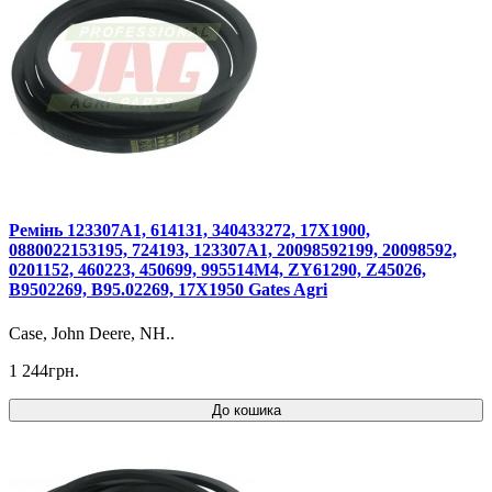
Ремінь 123307A1, 614131, 340433272, 17X1900,
0880022153195, 724193, 123307A1, 20098592199, 20098592,
0201152, 460223, 450699, 995514M4, ZY61290, Z45026,
B9502269, B95.02269, 17X1950 Gates Agri
Case, John Deere, NH..
1 244грн.
До кошика