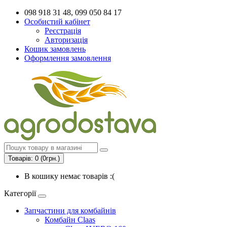
098 918 31 48, 099 050 84 17
Особистий кабінет
Реєстрація
Авторизація
Кошик замовлень
Оформлення замовлення
Товарів: 0 (0грн.)
В кошику немає товарів :(
Категорії
Запчастини для комбайнів
Комбайн Claas