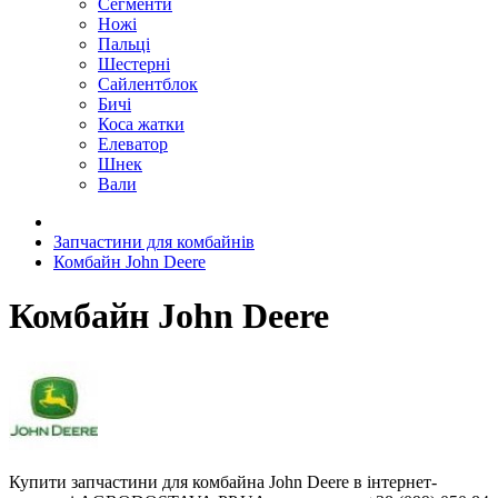
Сегменти
Ножі
Пальці
Шестерні
Сайлентблок
Бичі
Коса жатки
Елеватор
Шнек
Вали
Запчастини для комбайнів
Комбайн John Deere
Комбайн John Deere
Купити запчастини для комбайна John Deere в інтернет-