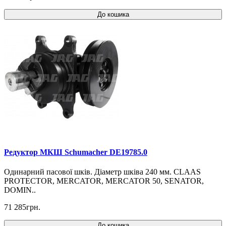
До кошика
Редуктор МКШ Schumacher DE19785.0
Одинарний пасової шків. Діаметр шківа 240 мм. CLAAS
PROTECTOR, MERCATOR, MERCATOR 50, SENATOR,
DOMIN..
71 285грн.
До кошика