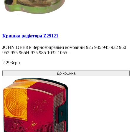
Кришка радіатора Z29121
JOHN DEERE Зернозбиральні комбайни 925 935 945 932 950
952 955 965H 975 985 1032 1055 ..
2 293грн.
До кошика