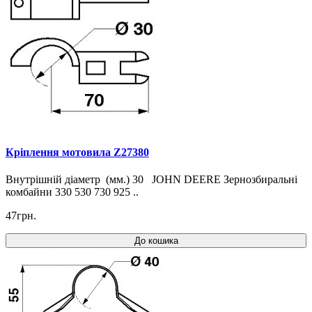
Кріплення мотовила Z27380
Внутрішній діаметр (мм.) 30 JOHN DEERE Зернозбиральні
комбайни 330 530 730 925 ..
47грн.
До кошика