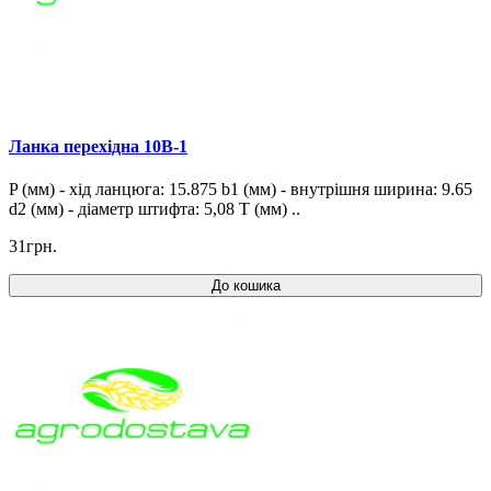
Ланка перехідна 10B-1
P (мм) - хід ланцюга: 15.875 b1 (мм) - внутрішня ширина: 9.65
d2 (мм) - діаметр штифта: 5,08 T (мм) ..
31грн.
До кошика