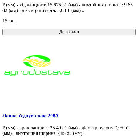
P (мм) - хід ланцюга: 15.875 b1 (мм) - внутрішня ширина: 9.65
d2 (мм) - діаметр штифта: 5,08 T (мм) ..
15грн.
До кошика
Ланка з'єднувальна 208A
P (мм) - крок ланцюга 25.40 d1 (мм) - діаметр рулону 7,95 b1
(мм) - внутрішня ширина 7,85 d2 (мм) - ..