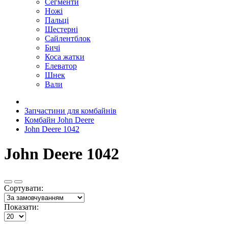
Сегменти
Ножі
Пальці
Шестерні
Сайлентблок
Бичі
Коса жатки
Елеватор
Шнек
Вали
Запчастини для комбайнів
Комбайн John Deere
John Deere 1042
John Deere 1042
Сортувати:
Показати: