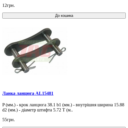
12грн.
До кошика
Ланка ланцюга AL15481
P (мм.) - крок ланцюга 38.1 b1 (мм.) - внутрішня ширина 15.88
d2 (мм.) - діаметр штифта 5.72 T (м..
55грн.