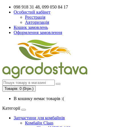
098 918 31 48, 099 050 84 17
Особистий кабінет
Реєстрація
Авторизація
Кошик замовлень
Оформлення замовлення
Товарів: 0 (0грн.)
В кошику немає товарів :(
Категорії
Запчастини для комбайнів
Комбайн Claas