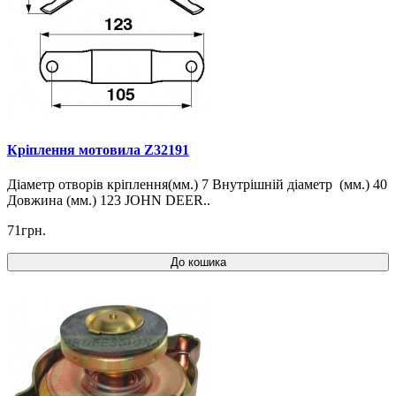
Кріплення мотовила Z32191
Діаметр отворів кріплення(мм.) 7 Внутрішній діаметр (мм.) 40
Довжина (мм.) 123 JOHN DEER..
71грн.
До кошика