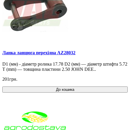
Ланка ланцюга перехідна AZ28032
D1 (мм) - діаметр ролика 17.78 D2 (мм) — діаметр штифта 5.72
T (mm) — товщина пластини 2.50 JOHN DEE..
201грн.
До кошика