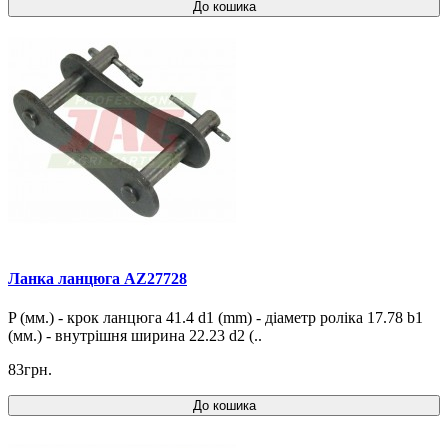
До кошика
Ланка ланцюга AZ27728
P (мм.) - крок ланцюга 41.4 d1 (mm) - діаметр роліка 17.78 b1
(мм.) - внутрішня ширина 22.23 d2 (..
83грн.
До кошика