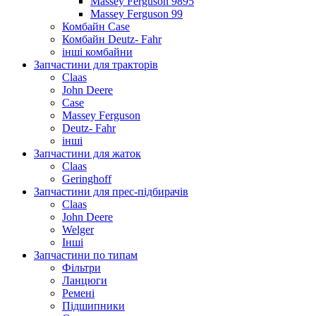
Massey Ferguson 9895
Massey Ferguson 99
Комбайн Case
Комбайн Deutz- Fahr
інші комбайни
Запчастини для тракторів
Claas
John Deere
Case
Massey Ferguson
Deutz- Fahr
інші
Запчастини для жаток
Claas
Geringhoff
Запчастини для прес-підбирачів
Claas
John Deere
Welger
Інші
Запчастини по типам
Фільтри
Ланцюги
Ремені
Підшипники