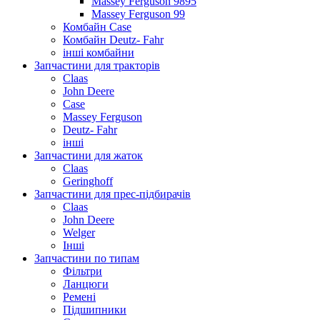
Massey Ferguson 9895
Massey Ferguson 99
Комбайн Case
Комбайн Deutz- Fahr
інші комбайни
Запчастини для тракторів
Claas
John Deere
Case
Massey Ferguson
Deutz- Fahr
інші
Запчастини для жаток
Claas
Geringhoff
Запчастини для прес-підбирачів
Claas
John Deere
Welger
Інші
Запчастини по типам
Фільтри
Ланцюги
Ремені
Підшипники