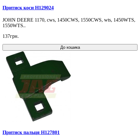
Притиск коси H129024
JOHN DEERE 1170, cws, 1450CWS, 1550CWS, wts, 1450WTS,
1550WTS..
137грн.
До кошика
Притиск пальця H127801