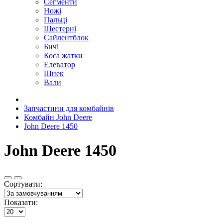
Сегменти
Ножі
Пальці
Шестерні
Сайлентблок
Бичі
Коса жатки
Елеватор
Шнек
Вали
Запчастини для комбайнів
Комбайн John Deere
John Deere 1450
John Deere 1450
Сортувати:
Показати: