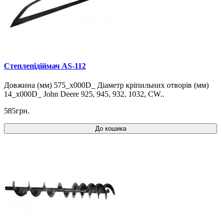
Степлепідіймач AS-112
Довжина (мм) 575_x000D_ Діаметр кріпильних отворів (мм)
14_x000D_ John Deere 925, 945, 932, 1032, CW..
585грн.
До кошика