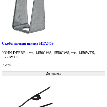
Скоба пальця шнека H172459
JOHN DEERE, cws, 1450CWS, 1550CWS, wts, 1450WTS,
1550WTS..
75грн.
До кошика