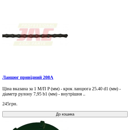
Ланцюг привідний 208A
Ціна вказана за 1 М/П P (мм) - крок ланцюга 25.40 d1 (мм) -
діаметр рулону 7,95 b1 (мм) - внутрішня ..
245грн.
До кошика