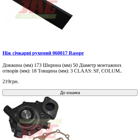
Ніж січкарні рухомий 060017 Rasspe
Довжина (мм) 173 Ширина (мм) 50 Діаметр монтажних
отворів (мм): 18 Товщина (мм): 3 CLAAS: SF, COLUM..
219грн.
До кошика