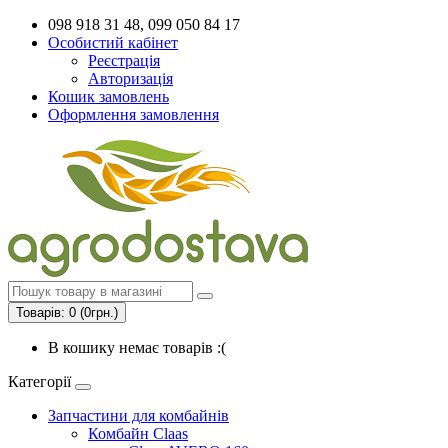
098 918 31 48, 099 050 84 17
Особистий кабінет
Реєстрація
Авторизація
Кошик замовлень
Оформлення замовлення
Товарів: 0 (0грн.)
В кошику немає товарів :(
Категорії
Запчастини для комбайнів
Комбайн Claas