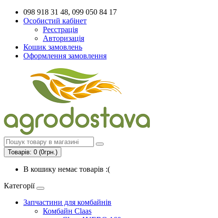
098 918 31 48, 099 050 84 17
Особистий кабінет
Реєстрація
Авторизація
Кошик замовлень
Оформлення замовлення
Товарів: 0 (0грн.)
В кошику немає товарів :(
Категорії
Запчастини для комбайнів
Комбайн Claas