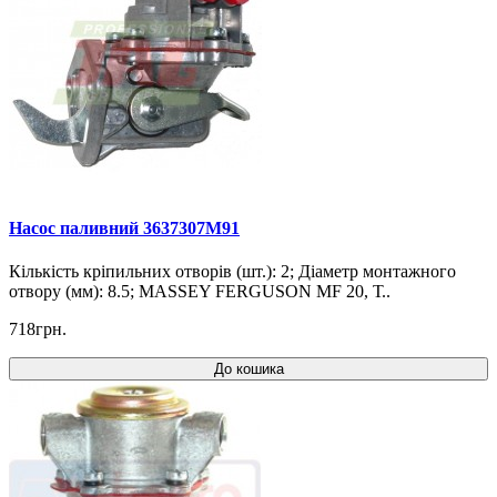
Насос паливний 3637307M91
Кількість кріпильних отворів (шт.): 2; Діаметр монтажного
отвору (мм): 8.5; MASSEY FERGUSON MF 20, Т..
718грн.
До кошика