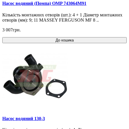
Насос водяний (Помпа) OMP 743064M91
Кількість монтажних отворів (шт.): 4 + 1 Діаметр монтажних
отворів (мм): 9; 11 MASSEY FERGUSON MF 8 ..
3 007грн.
До кошика
Насос водяний 130-3