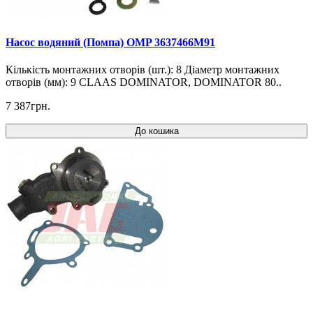
Насос водяний (Помпа) OMP 3637466M91
Кількість монтажних отворів (шт.): 8 Діаметр монтажних
отворів (мм): 9 CLAAS DOMINATOR, DOMINATOR 80..
7 387грн.
До кошика