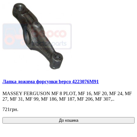
Лапка дожима форсунки bepco 4223076M91
MASSEY FERGUSON MF 8 PLOT, MF 16, MF 20, MF 24, MF
27, MF 31, MF 99, MF 186, MF 187, MF 206, MF 307,..
721грн.
До кошика