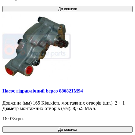
До кошика
Насос гідравлічний bepco 886821M94
Довжина (мм) 165 Кількість монтажних отворів (шт.): 2 + 1
Діаметр монтажних отворів (мм): 8; 6.5 MAS..
16 078грн.
До кошика