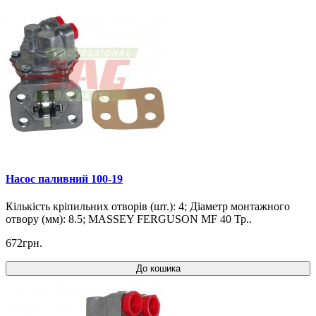
Насос паливний 100-19
Кількість кріпильних отворів (шт.): 4; Діаметр монтажного
отвору (мм): 8.5; MASSEY FERGUSON MF 40 Тр..
672грн.
До кошика