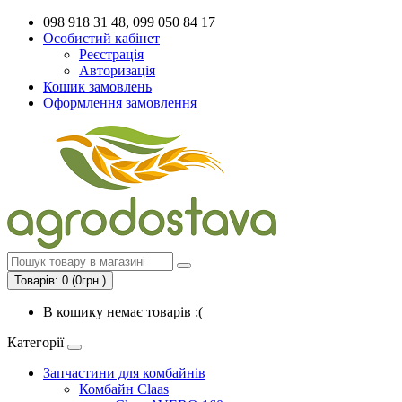
098 918 31 48, 099 050 84 17
Особистий кабінет
Реєстрація
Авторизація
Кошик замовлень
Оформлення замовлення
Товарів: 0 (0грн.)
В кошику немає товарів :(
Категорії
Запчастини для комбайнів
Комбайн Claas