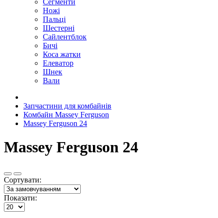
Сегменти
Ножі
Пальці
Шестерні
Сайлентблок
Бичі
Коса жатки
Елеватор
Шнек
Вали
Запчастини для комбайнів
Комбайн Massey Ferguson
Massey Ferguson 24
Massey Ferguson 24
Сортувати:
Показати: