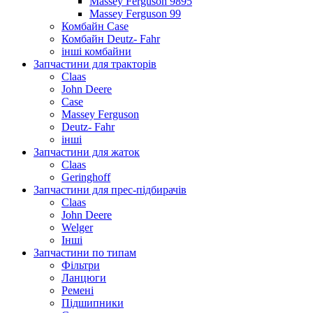
Massey Ferguson 9895
Massey Ferguson 99
Комбайн Case
Комбайн Deutz- Fahr
інші комбайни
Запчастини для тракторів
Claas
John Deere
Case
Massey Ferguson
Deutz- Fahr
інші
Запчастини для жаток
Claas
Geringhoff
Запчастини для прес-підбирачів
Claas
John Deere
Welger
Інші
Запчастини по типам
Фільтри
Ланцюги
Ремені
Підшипники