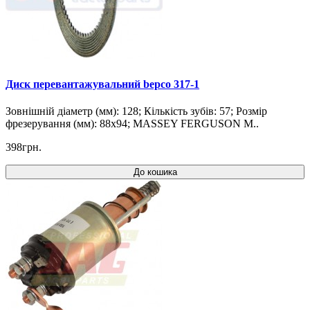
Диск перевантажувальний bepco 317-1
Зовнішній діаметр (мм): 128; Кількість зубів: 57; Розмір
фрезерування (мм): 88x94; MASSEY FERGUSON M..
398грн.
До кошика