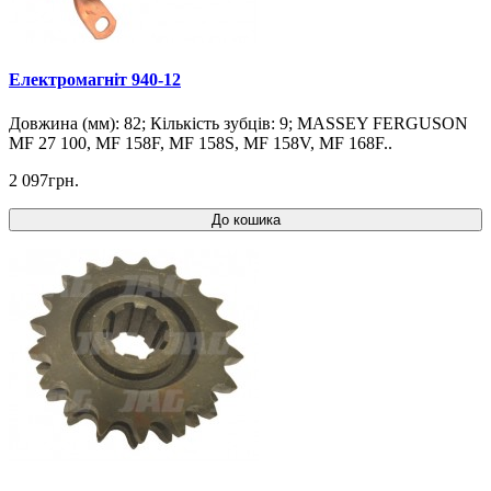
Електромагніт 940-12
Довжина (мм): 82; Кількість зубців: 9; MASSEY FERGUSON
MF 27 100, MF 158F, MF 158S, MF 158V, MF 168F..
2 097грн.
До кошика