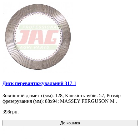
Диск перевантажувальний 317-1
Зовнішній діаметр (мм): 128; Кількість зубів: 57; Розмір
фрезерування (мм): 88x94; MASSEY FERGUSON M..
398грн.
До кошика