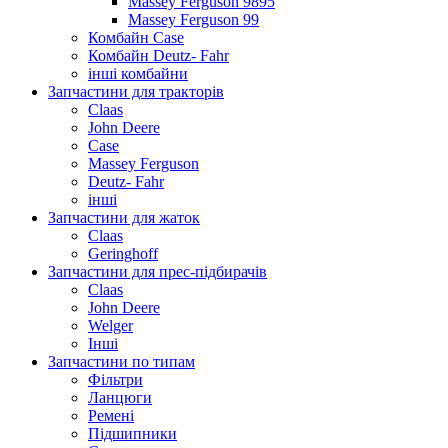
Massey Ferguson 9895
Massey Ferguson 99
Комбайн Case
Комбайн Deutz- Fahr
інші комбайни
Запчастини для тракторів
Claas
John Deere
Case
Massey Ferguson
Deutz- Fahr
інші
Запчастини для жаток
Claas
Geringhoff
Запчастини для прес-підбирачів
Claas
John Deere
Welger
Інші
Запчастини по типам
Фільтри
Ланцюги
Ремені
Підшипники