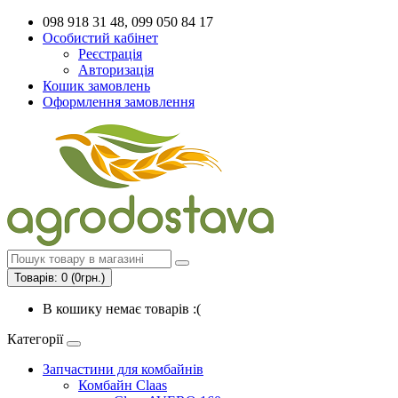
098 918 31 48, 099 050 84 17
Особистий кабінет
Реєстрація
Авторизація
Кошик замовлень
Оформлення замовлення
Товарів: 0 (0грн.)
В кошику немає товарів :(
Категорії
Запчастини для комбайнів
Комбайн Claas