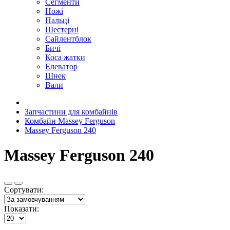
Сегменти
Ножі
Пальці
Шестерні
Сайлентблок
Бичі
Коса жатки
Елеватор
Шнек
Вали
Запчастини для комбайнів
Комбайн Massey Ferguson
Massey Ferguson 240
Massey Ferguson 240
Сортувати:
Показати: