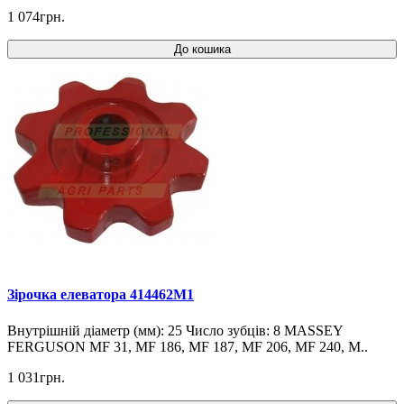
1 074грн.
До кошика
Зірочка елеватора 414462M1
Внутрішній діаметр (мм): 25 Число зубців: 8 MASSEY
FERGUSON MF 31, MF 186, MF 187, MF 206, MF 240, M..
1 031грн.