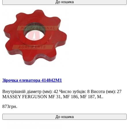
До кошика
Зірочка елеватора 414842M1
Внутрішній діаметр (мм): 42 Число зубців: 8 Висота (мм): 27
MASSEY FERGUSON MF 31, MF 186, MF 187, M..
873грн.
До кошика