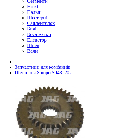
Сегменти
Ножі
Пальці
Шестерні
Сайлентблок
Бичі
Коса жатки
Елеватор
Шнек
Вали
Запчастини для комбайнів
Шестерня Sampo S0481202