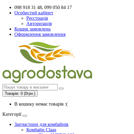
098 918 31 48, 099 050 84 17
Особистий кабінет
Реєстрація
Авторизація
Кошик замовлень
Оформлення замовлення
Товарів: 0 (0грн.)
В кошику немає товарів :(
Категорії
Запчастини для комбайнів
Комбайн Claas