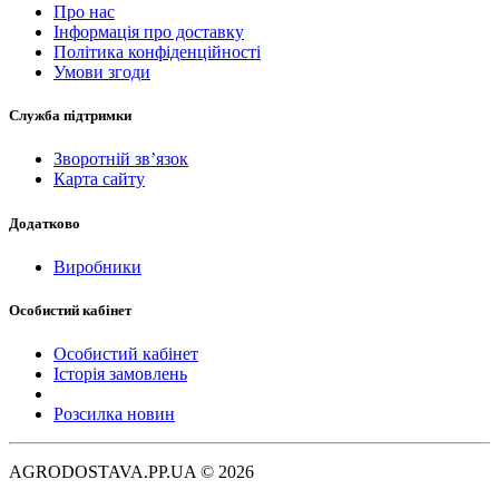
Про нас
Інформація про доставку
Політика конфіденційності
Умови згоди
Служба підтримки
Зворотній зв’язок
Карта сайту
Додатково
Виробники
Особистий кабінет
Особистий кабінет
Історія замовлень
Розсилка новин
AGRODOSTAVA.PP.UA © 2026