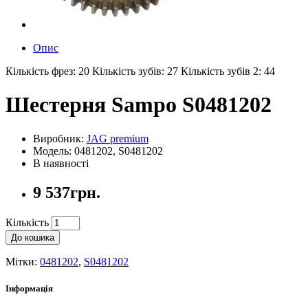
Опис
Кількість фрез: 20 Кількість зубів: 27 Кількість зубів 2: 44
Шестерня Sampo S0481202
Виробник:
JAG premium
Модель: 0481202, S0481202
В наявності
9 537грн.
Кількість
До кошика
Мітки:
0481202
,
S0481202
Інформація