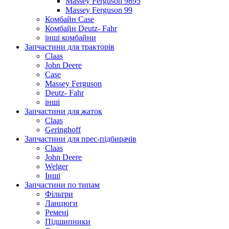
Massey Ferguson 9895
Massey Ferguson 99
Комбайн Case
Комбайн Deutz- Fahr
інші комбайни
Запчастини для тракторів
Claas
John Deere
Case
Massey Ferguson
Deutz- Fahr
інші
Запчастини для жаток
Claas
Geringhoff
Запчастини для прес-підбирачів
Claas
John Deere
Welger
Інші
Запчастини по типам
Фільтри
Ланцюги
Ремені
Підшипники