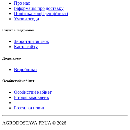
Про нас
Інформація про доставку
Політика конфіденційності
Умови згоди
Служба підтримки
Зворотній зв’язок
Карта сайту
Додатково
Виробники
Особистий кабінет
Особистий кабінет
Історія замовлень
Розсилка новин
AGRODOSTAVA.PP.UA © 2026