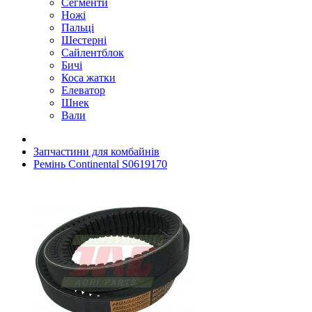
Сегменти
Ножі
Пальці
Шестерні
Сайлентблок
Бичі
Коса жатки
Елеватор
Шнек
Вали
Запчастини для комбайнів
Ремінь Continental S0619170