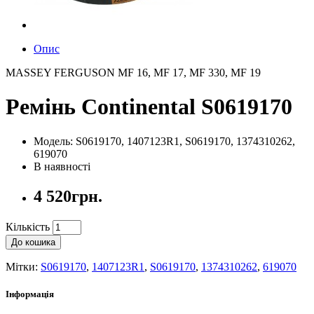
Опис
MASSEY FERGUSON MF 16, MF 17, MF 330, MF 19
Ремінь Continental S0619170
Модель: S0619170, 1407123R1, S0619170, 1374310262,
619070
В наявності
4 520грн.
Кількість
До кошика
Мітки:
S0619170
,
1407123R1
,
S0619170
,
1374310262
,
619070
Інформація