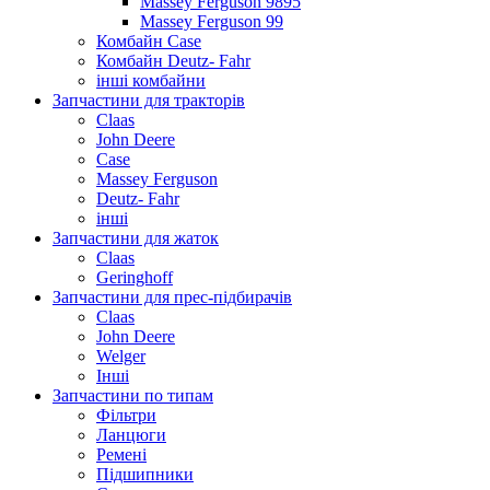
Massey Ferguson 9895
Massey Ferguson 99
Комбайн Case
Комбайн Deutz- Fahr
інші комбайни
Запчастини для тракторів
Claas
John Deere
Case
Massey Ferguson
Deutz- Fahr
інші
Запчастини для жаток
Claas
Geringhoff
Запчастини для прес-підбирачів
Claas
John Deere
Welger
Інші
Запчастини по типам
Фільтри
Ланцюги
Ремені
Підшипники