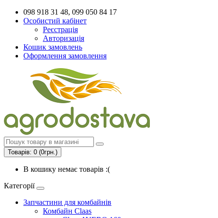
098 918 31 48, 099 050 84 17
Особистий кабінет
Реєстрація
Авторизація
Кошик замовлень
Оформлення замовлення
Товарів: 0 (0грн.)
В кошику немає товарів :(
Категорії
Запчастини для комбайнів
Комбайн Claas