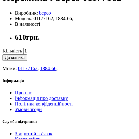
Виробник:
bepco
Модель: 01177162, 1884-66,
В наявності
610грн.
Кількість
До кошика
Мітки:
01177162
,
1884-66
,
Інформація
Про нас
Інформація про доставку
Політика конфіденційності
Умови згоди
Служба підтримки
Зворотній зв’язок