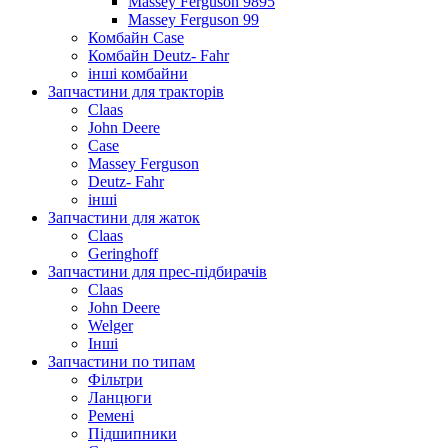
Massey Ferguson 9895
Massey Ferguson 99
Комбайн Case
Комбайн Deutz- Fahr
інші комбайни
Запчастини для тракторів
Claas
John Deere
Case
Massey Ferguson
Deutz- Fahr
інші
Запчастини для жаток
Claas
Geringhoff
Запчастини для прес-підбирачів
Claas
John Deere
Welger
Інші
Запчастини по типам
Фільтри
Ланцюги
Ремені
Підшипники