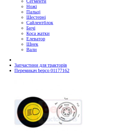
Сегменти
Ножі
Пальці
Шестерні
Сайлентблок
Бичі
Коса жатки
Елеватор
Шнек
Вали
Запчастини для тракторів
Перемикач bepco 01177162