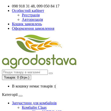
098 918 31 48, 099 050 84 17
Особистий кабінет
Реєстрація
Авторизація
Кошик замовлень
Оформлення замовлення
Товарів: 0 (0грн.)
В кошику немає товарів :(
Категорії
Запчастини для комбайнів
Комбайн Claas