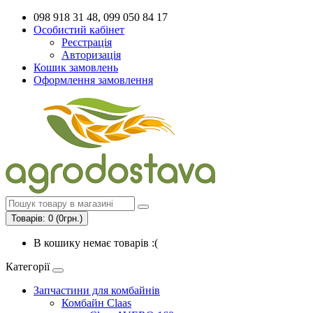
098 918 31 48, 099 050 84 17
Особистий кабінет
Реєстрація
Авторизація
Кошик замовлень
Оформлення замовлення
Товарів: 0 (0грн.)
В кошику немає товарів :(
Категорії
Запчастини для комбайнів
Комбайн Claas