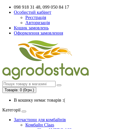
098 918 31 48, 099 050 84 17
Особистий кабінет
Реєстрація
Авторизація
Кошик замовлень
Оформлення замовлення
Товарів: 0 (0грн.)
В кошику немає товарів :(
Категорії
Запчастини для комбайнів
Комбайн Claas