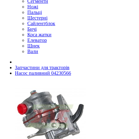
Сегменти
Ножі
Пальці
Шестерні
Сайлентблок
Бичі
Коса жатки
Елеватор
Шнек
Вали
Запчастини для тракторів
Насос паливний 04230566