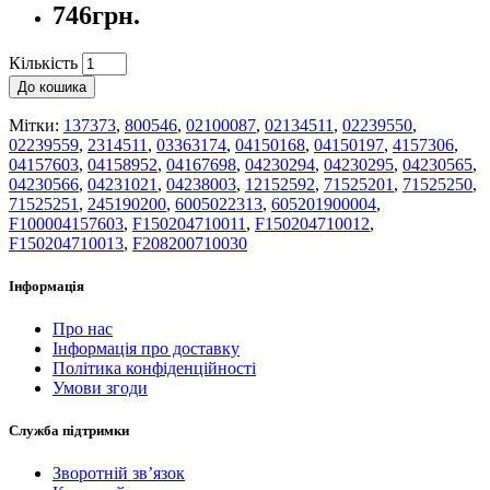
746грн.
Кількість
До кошика
Мітки:
137373
,
800546
,
02100087
,
02134511
,
02239550
,
02239559
,
2314511
,
03363174
,
04150168
,
04150197
,
4157306
,
04157603
,
04158952
,
04167698
,
04230294
,
04230295
,
04230565
,
04230566
,
04231021
,
04238003
,
12152592
,
71525201
,
71525250
,
71525251
,
245190200
,
6005022313
,
605201900004
,
F100004157603
,
F150204710011
,
F150204710012
,
F150204710013
,
F208200710030
Інформація
Про нас
Інформація про доставку
Політика конфіденційності
Умови згоди
Служба підтримки
Зворотній зв’язок