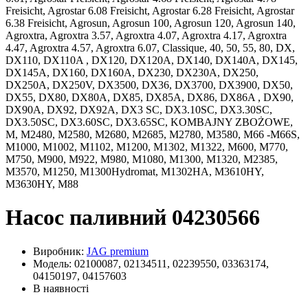
Freisicht, Agrostar 6.08 Freisicht, Agrostar 6.28 Freisicht, Agrostar
6.38 Freisicht, Agrosun, Agrosun 100, Agrosun 120, Agrosun 140,
Agroxtra, Agroxtra 3.57, Agroxtra 4.07, Agroxtra 4.17, Agroxtra
4.47, Agroxtra 4.57, Agroxtra 6.07, Classique, 40, 50, 55, 80, DX,
DX110, DX110A , DX120, DX120A, DX140, DX140A, DX145,
DX145A, DX160, DX160A, DX230, DX230A, DX250,
DX250A, DX250V, DX3500, DX36, DX3700, DX3900, DX50,
DX55, DX80, DX80A, DX85, DX85A, DX86, DX86A , DX90,
DX90A, DX92, DX92A, DX3 SC, DX3.10SC, DX3.30SC,
DX3.50SC, DX3.60SC, DX3.65SC, KOMBAJNY ZBOŻOWE,
M, M2480, M2580, M2680, M2685, M2780, M3580, M66 -M66S,
M1000, M1002, M1102, M1200, M1302, M1322, M600, M770,
M750, M900, M922, M980, M1080, M1300, M1320, M2385,
M3570, M1250, M1300Hydromat, M1302HA, M3610HY,
M3630HY, M88
Насос паливний 04230566
Виробник:
JAG premium
Модель: 02100087, 02134511, 02239550, 03363174,
04150197, 04157603
В наявності