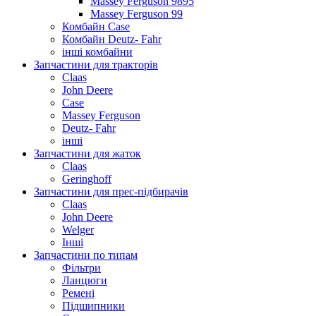
Massey Ferguson 9895
Massey Ferguson 99
Комбайн Case
Комбайн Deutz- Fahr
інші комбайни
Запчастини для тракторів
Claas
John Deere
Case
Massey Ferguson
Deutz- Fahr
інші
Запчастини для жаток
Claas
Geringhoff
Запчастини для прес-підбирачів
Claas
John Deere
Welger
Інші
Запчастини по типам
Фільтри
Ланцюги
Ремені
Підшипники