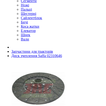
Сегменти
Ножі
Пальці
Шестерні
Сайлентблок
Бичі
Коса жатки
Елеватор
Шнек
Вали
Запчастини для тракторів
Диск зчеплення Saffa 02310646