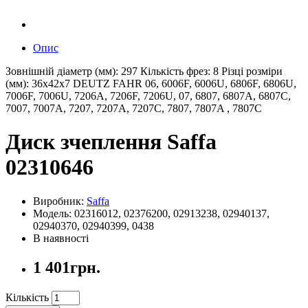
Опис
Зовнішній діаметр (мм): 297 Кількість фрез: 8 Різці розміри
(мм): 36x42x7 DEUTZ FAHR 06, 6006F, 6006U, 6806F, 6806U,
7006F, 7006U, 7206A, 7206F, 7206U, 07, 6807, 6807A, 6807C,
7007, 7007A, 7207, 7207A, 7207C, 7807, 7807A , 7807C
Диск зчеплення Saffa
02310646
Виробник:
Saffa
Модель: 02316012, 02376200, 02913238, 02940137,
02940370, 02940399, 0438
В наявності
1 401грн.
Кількість