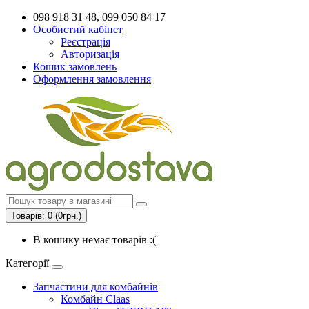
098 918 31 48, 099 050 84 17
Особистий кабінет
Реєстрація
Авторизація
Кошик замовлень
Оформлення замовлення
Товарів: 0 (0грн.)
В кошику немає товарів :(
Категорії
Запчастини для комбайнів
Комбайн Claas