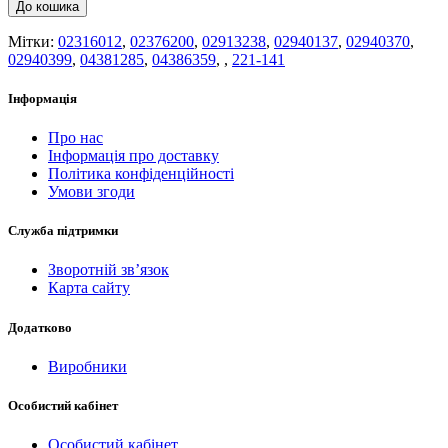
До кошика
Мітки:
02316012
,
02376200
,
02913238
,
02940137
,
02940370
,
02940399
,
04381285
,
04386359
,
,
221-141
Інформація
Про нас
Інформація про доставку
Політика конфіденційності
Умови згоди
Служба підтримки
Зворотній зв’язок
Карта сайту
Додатково
Виробники
Особистий кабінет
Особистий кабінет