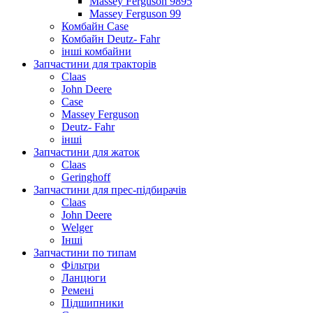
Massey Ferguson 9895
Massey Ferguson 99
Комбайн Case
Комбайн Deutz- Fahr
інші комбайни
Запчастини для тракторів
Claas
John Deere
Case
Massey Ferguson
Deutz- Fahr
інші
Запчастини для жаток
Claas
Geringhoff
Запчастини для прес-підбирачів
Claas
John Deere
Welger
Інші
Запчастини по типам
Фільтри
Ланцюги
Ремені
Підшипники