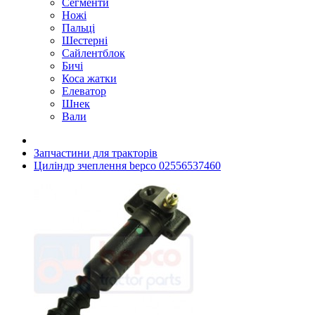
Сегменти
Ножі
Пальці
Шестерні
Сайлентблок
Бичі
Коса жатки
Елеватор
Шнек
Вали
Запчастини для тракторів
Циліндр зчеплення bepco 02556537460