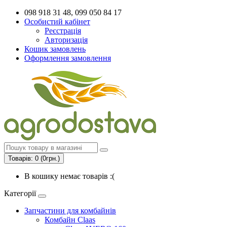
098 918 31 48, 099 050 84 17
Особистий кабінет
Реєстрація
Авторизація
Кошик замовлень
Оформлення замовлення
Товарів: 0 (0грн.)
В кошику немає товарів :(
Категорії
Запчастини для комбайнів
Комбайн Claas