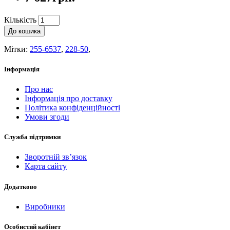
Кількість
До кошика
Мітки:
255-6537
,
228-50
,
Інформація
Про нас
Інформація про доставку
Політика конфіденційності
Умови згоди
Служба підтримки
Зворотній зв’язок
Карта сайту
Додатково
Виробники
Особистий кабінет