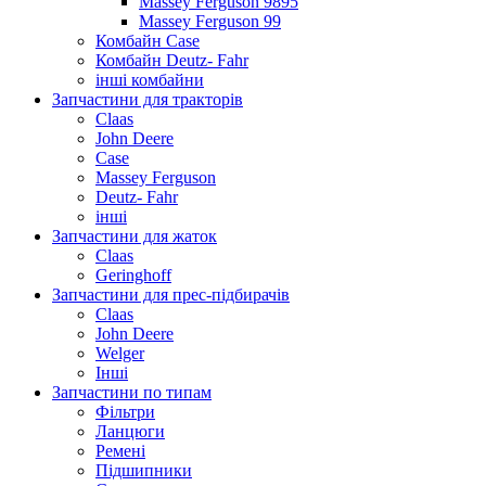
Massey Ferguson 9895
Massey Ferguson 99
Комбайн Case
Комбайн Deutz- Fahr
інші комбайни
Запчастини для тракторів
Claas
John Deere
Case
Massey Ferguson
Deutz- Fahr
інші
Запчастини для жаток
Claas
Geringhoff
Запчастини для прес-підбирачів
Claas
John Deere
Welger
Інші
Запчастини по типам
Фільтри
Ланцюги
Ремені
Підшипники