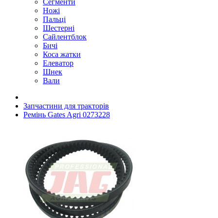
Сегменти
Ножі
Пальці
Шестерні
Сайлентблок
Бичі
Коса жатки
Елеватор
Шнек
Вали
Запчастини для тракторів
Ремінь Gates Agri 0273228