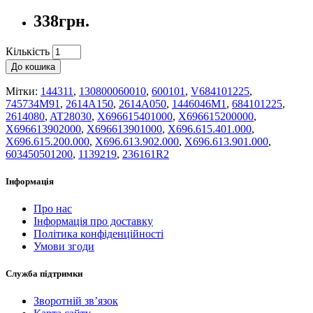
338грн.
Кількість
До кошика
Мітки:
144311
,
130800060010
,
600101
,
V684101225
,
745734M91
,
2614A150
,
2614A050
,
1446046M1
,
684101225
,
2614080
,
AT28030
,
X696615401000
,
X696615200000
,
X696613902000
,
X696613901000
,
X696.615.401.000
,
X696.615.200.000
,
X696.613.902.000
,
X696.613.901.000
,
603450501200
,
1139219
,
236161R2
Інформація
Про нас
Інформація про доставку
Політика конфіденційності
Умови згоди
Служба підтримки
Зворотній зв’язок