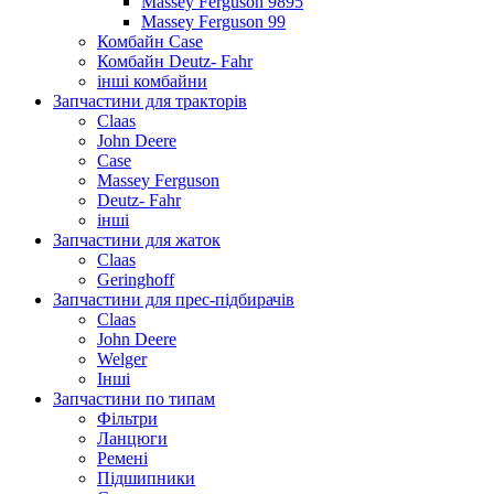
Massey Ferguson 9895
Massey Ferguson 99
Комбайн Case
Комбайн Deutz- Fahr
інші комбайни
Запчастини для тракторів
Claas
John Deere
Case
Massey Ferguson
Deutz- Fahr
інші
Запчастини для жаток
Claas
Geringhoff
Запчастини для прес-підбирачів
Claas
John Deere
Welger
Інші
Запчастини по типам
Фільтри
Ланцюги
Ремені
Підшипники