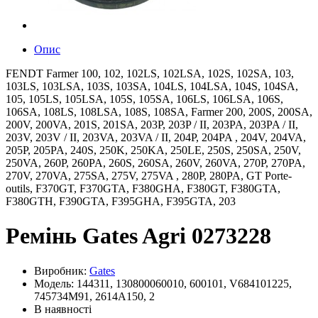
Опис
FENDT Farmer 100, 102, 102LS, 102LSA, 102S, 102SA, 103,
103LS, 103LSA, 103S, 103SA, 104LS, 104LSA, 104S, 104SA,
105, 105LS, 105LSA, 105S, 105SA, 106LS, 106LSA, 106S,
106SA, 108LS, 108LSA, 108S, 108SA, Farmer 200, 200S, 200SA,
200V, 200VA, 201S, 201SA, 203P, 203P / II, 203PA, 203PA / II,
203V, 203V / II, 203VA, 203VA / II, 204P, 204PA , 204V, 204VA,
205P, 205PA, 240S, 250K, 250KA, 250LE, 250S, 250SA, 250V,
250VA, 260P, 260PA, 260S, 260SA, 260V, 260VA, 270P, 270PA,
270V, 270VA, 275SA, 275V, 275VA , 280P, 280PA, GT Porte-
outils, F370GT, F370GTA, F380GHA, F380GT, F380GTA,
F380GTH, F390GTA, F395GHA, F395GTA, 203
Ремінь Gates Agri 0273228
Виробник:
Gates
Модель: 144311, 130800060010, 600101, V684101225,
745734M91, 2614A150, 2
В наявності