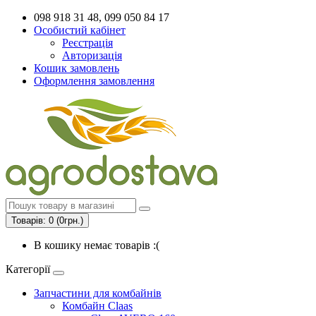
098 918 31 48, 099 050 84 17
Особистий кабінет
Реєстрація
Авторизація
Кошик замовлень
Оформлення замовлення
Товарів: 0 (0грн.)
В кошику немає товарів :(
Категорії
Запчастини для комбайнів
Комбайн Claas