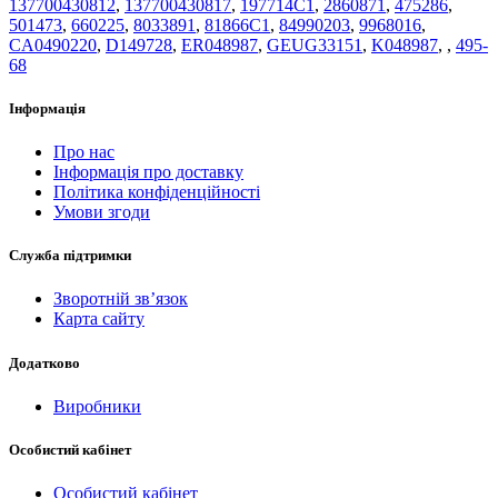
137700430812
,
137700430817
,
197714C1
,
2860871
,
475286
,
501473
,
660225
,
8033891
,
81866C1
,
84990203
,
9968016
,
CA0490220
,
D149728
,
ER048987
,
GEUG33151
,
K048987
,
,
495-
68
Інформація
Про нас
Інформація про доставку
Політика конфіденційності
Умови згоди
Служба підтримки
Зворотній зв’язок
Карта сайту
Додатково
Виробники
Особистий кабінет
Особистий кабінет