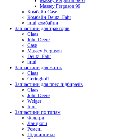
Massey Ferguson 9895
Massey Ferguson 99
Комбайн Case
Комбайн Deutz- Fahr
інші комбайни
Запчастини для тракторів
Claas
John Deere
Case
Massey Ferguson
Deutz- Fahr
інші
Запчастини для жаток
Claas
Geringhoff
Запчастини для прес-підбирачів
Claas
John Deere
Welger
Інші
Запчастини по типам
Фільтри
Ланцюги
Ремені
Підшипники