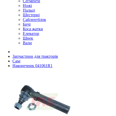
Сегменти
Ножі
Пальці
Шестерні
Сайлентблок
Бичі
Коса жатки
Елеватор
Шнек
Вали
Запчастини для тракторів
Case
Наконечник 041061R1