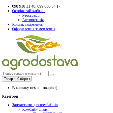
098 918 31 48, 099 050 84 17
Особистий кабінет
Реєстрація
Авторизація
Кошик замовлень
Оформлення замовлення
Товарів: 0 (0грн.)
В кошику немає товарів :(
Категорії
Запчастини для комбайнів
Комбайн Claas