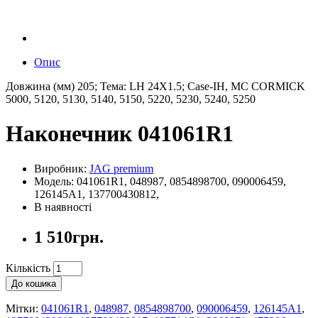
Опис
Довжина (мм) 205; Тема: LH 24X1.5; Case-IH, MC CORMICK
5000, 5120, 5130, 5140, 5150, 5220, 5230, 5240, 5250
Наконечник 041061R1
Виробник:
JAG premium
Модель: 041061R1, 048987, 0854898700, 090006459,
126145A1, 137700430812,
В наявності
1 510грн.
Кількість
До кошика
Мітки:
041061R1
,
048987
,
0854898700
,
090006459
,
126145A1
,