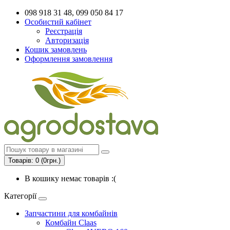
098 918 31 48, 099 050 84 17
Особистий кабінет
Реєстрація
Авторизація
Кошик замовлень
Оформлення замовлення
Товарів: 0 (0грн.)
В кошику немає товарів :(
Категорії
Запчастини для комбайнів
Комбайн Claas