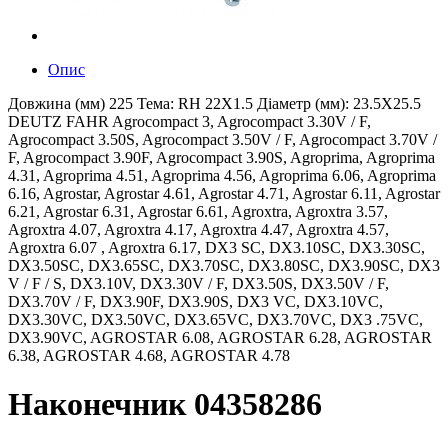
Опис
Довжина (мм) 225 Тема: RH 22X1.5 Діаметр (мм): 23.5X25.5
DEUTZ FAHR Agrocompact 3, Agrocompact 3.30V / F,
Agrocompact 3.50S, Agrocompact 3.50V / F, Agrocompact 3.70V /
F, Agrocompact 3.90F, Agrocompact 3.90S, Agroprima, Agroprima
4.31, Agroprima 4.51, Agroprima 4.56, Agroprima 6.06, Agroprima
6.16, Agrostar, Agrostar 4.61, Agrostar 4.71, Agrostar 6.11, Agrostar
6.21, Agrostar 6.31, Agrostar 6.61, Agroxtra, Agroxtra 3.57,
Agroxtra 4.07, Agroxtra 4.17, Agroxtra 4.47, Agroxtra 4.57,
Agroxtra 6.07 , Agroxtra 6.17, DX3 SC, DX3.10SC, DX3.30SC,
DX3.50SC, DX3.65SC, DX3.70SC, DX3.80SC, DX3.90SC, DX3
V / F / S, DX3.10V, DX3.30V / F, DX3.50S, DX3.50V / F,
DX3.70V / F, DX3.90F, DX3.90S, DX3 VC, DX3.10VC,
DX3.30VC, DX3.50VC, DX3.65VC, DX3.70VC, DX3 .75VC,
DX3.90VC, AGROSTAR 6.08, AGROSTAR 6.28, AGROSTAR
6.38, AGROSTAR 4.68, AGROSTAR 4.78
Наконечник 04358286