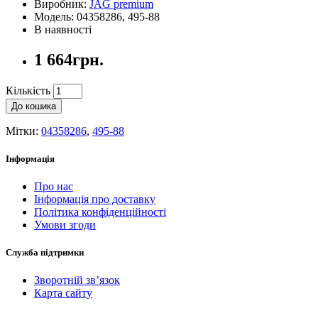
Виробник:
JAG premium
Модель: 04358286, 495-88
В наявності
1 664грн.
Кількість
До кошика
Мітки:
04358286
,
495-88
Інформація
Про нас
Інформація про доставку
Політика конфіденційності
Умови згоди
Служба підтримки
Зворотній зв’язок
Карта сайту