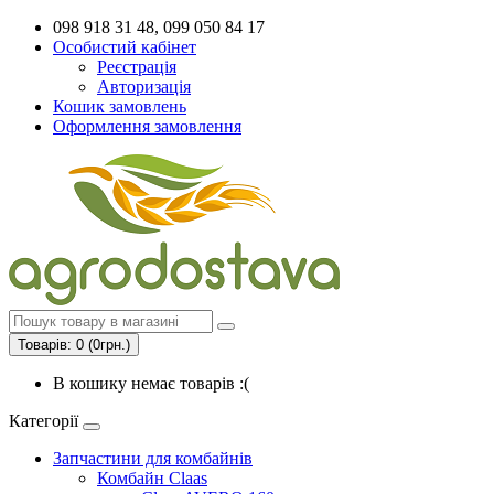
098 918 31 48, 099 050 84 17
Особистий кабінет
Реєстрація
Авторизація
Кошик замовлень
Оформлення замовлення
Товарів: 0 (0грн.)
В кошику немає товарів :(
Категорії
Запчастини для комбайнів
Комбайн Claas