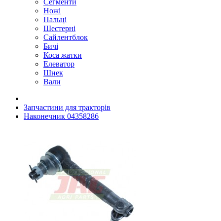
Сегменти
Ножі
Пальці
Шестерні
Сайлентблок
Бичі
Коса жатки
Елеватор
Шнек
Вали
Запчастини для тракторів
Наконечник 04358286