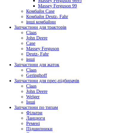
Massey Ferguson 9895
Massey Ferguson 99
Комбайн Case
Комбайн Deutz- Fahr
інші комбайни
Запчастини для тракторів
Claas
John Deere
Case
Massey Ferguson
Deutz- Fahr
інші
Запчастини для жаток
Claas
Geringhoff
Запчастини для прес-підбирачів
Claas
John Deere
Welger
Інші
Запчастини по типам
Фільтри
Ланцюги
Ремені
Підшипники