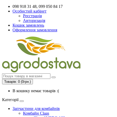
098 918 31 48, 099 050 84 17
Особистий кабінет
Реєстрація
Авторизація
Кошик замовлень
Оформлення замовлення
Товарів: 0 (0грн.)
В кошику немає товарів :(
Категорії
Запчастини для комбайнів
Комбайн Claas