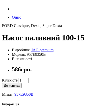
Опис
FORD Classique, Dexta, Super Dexta
Насос паливний 100-15
Виробник:
JAG premium
Модель: 957E9350B
В наявності
586грн.
Кількість
До кошика
Мітки:
957E9350B
Інформація