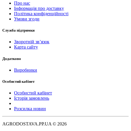
Про нас
Інформація про доставку
Політика конфіденційності
Умови згоди
Служба підтримки
Зворотній зв’язок
Карта сайту
Додатково
Виробники
Особистий кабінет
Особистий кабінет
Історія замовлень
Розсилка новин
AGRODOSTAVA.PP.UA © 2026