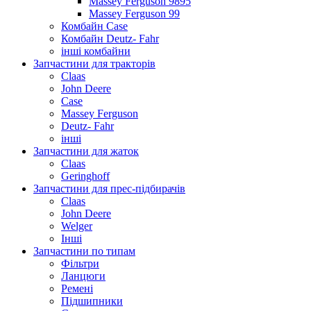
Massey Ferguson 9895
Massey Ferguson 99
Комбайн Case
Комбайн Deutz- Fahr
інші комбайни
Запчастини для тракторів
Claas
John Deere
Case
Massey Ferguson
Deutz- Fahr
інші
Запчастини для жаток
Claas
Geringhoff
Запчастини для прес-підбирачів
Claas
John Deere
Welger
Інші
Запчастини по типам
Фільтри
Ланцюги
Ремені
Підшипники