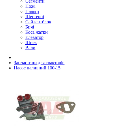
Сегменти
Ножі
Пальці
Шестерні
Сайлентблок
Бичі
Коса жатки
Елеватор
Шнек
Вали
Запчастини для тракторів
Насос паливний 100-15