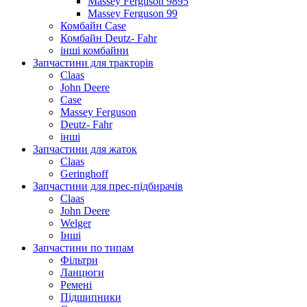
Massey Ferguson 9895
Massey Ferguson 99
Комбайн Case
Комбайн Deutz- Fahr
інші комбайни
Запчастини для тракторів
Claas
John Deere
Case
Massey Ferguson
Deutz- Fahr
інші
Запчастини для жаток
Claas
Geringhoff
Запчастини для прес-підбирачів
Claas
John Deere
Welger
Інші
Запчастини по типам
Фільтри
Ланцюги
Ремені
Підшипники