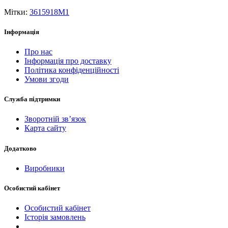
Мітки:
3615918M1
Інформація
Про нас
Інформація про доставку
Політика конфіденційності
Умови згоди
Служба підтримки
Зворотній зв’язок
Карта сайту
Додатково
Виробники
Особистий кабінет
Особистий кабінет
Історія замовлень