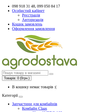
098 918 31 48, 099 050 84 17
Особистий кабінет
Реєстрація
Авторизація
Кошик замовлень
Оформлення замовлення
Товарів: 0 (0грн.)
В кошику немає товарів :(
Категорії
Запчастини для комбайнів
Комбайн Claas