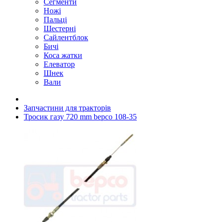
Сегменти
Ножі
Пальці
Шестерні
Сайлентблок
Бичі
Коса жатки
Елеватор
Шнек
Вали
Запчастини для тракторів
Тросик газу 720 mm bepco 108-35