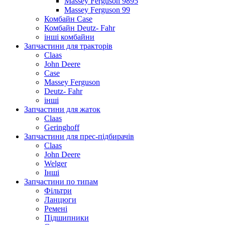
Massey Ferguson 9895
Massey Ferguson 99
Комбайн Case
Комбайн Deutz- Fahr
інші комбайни
Запчастини для тракторів
Claas
John Deere
Case
Massey Ferguson
Deutz- Fahr
інші
Запчастини для жаток
Claas
Geringhoff
Запчастини для прес-підбирачів
Claas
John Deere
Welger
Інші
Запчастини по типам
Фільтри
Ланцюги
Ремені
Підшипники