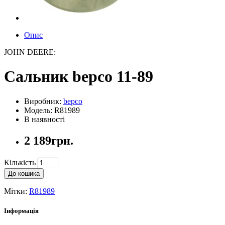
Опис
JOHN DEERE:
Сальник bepco 11-89
Виробник:
bepco
Модель: R81989
В наявності
2 189грн.
Кількість
До кошика
Мітки:
R81989
Інформація