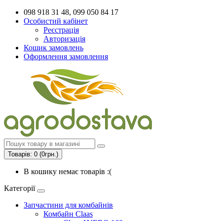
098 918 31 48, 099 050 84 17
Особистий кабінет
Реєстрація
Авторизація
Кошик замовлень
Оформлення замовлення
Товарів: 0 (0грн.)
В кошику немає товарів :(
Категорії
Запчастини для комбайнів
Комбайн Claas