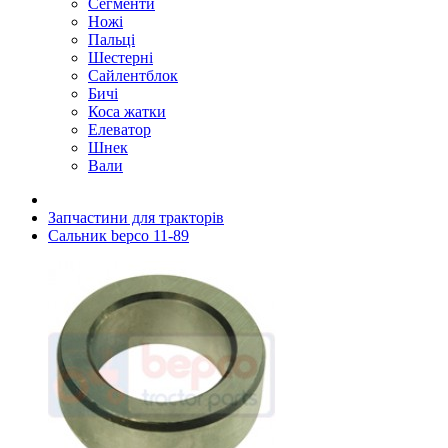
Сегменти
Ножі
Пальці
Шестерні
Сайлентблок
Бичі
Коса жатки
Елеватор
Шнек
Вали
Запчастини для тракторів
Сальник bepco 11-89