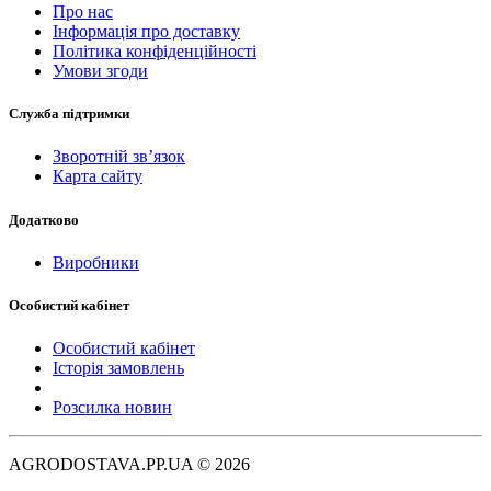
Про нас
Інформація про доставку
Політика конфіденційності
Умови згоди
Служба підтримки
Зворотній зв’язок
Карта сайту
Додатково
Виробники
Особистий кабінет
Особистий кабінет
Історія замовлень
Розсилка новин
AGRODOSTAVA.PP.UA © 2026