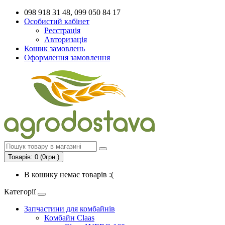
098 918 31 48, 099 050 84 17
Особистий кабінет
Реєстрація
Авторизація
Кошик замовлень
Оформлення замовлення
Товарів: 0 (0грн.)
В кошику немає товарів :(
Категорії
Запчастини для комбайнів
Комбайн Claas