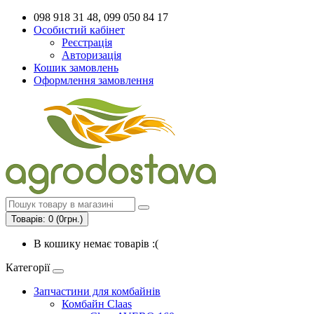
098 918 31 48, 099 050 84 17
Особистий кабінет
Реєстрація
Авторизація
Кошик замовлень
Оформлення замовлення
Товарів: 0 (0грн.)
В кошику немає товарів :(
Категорії
Запчастини для комбайнів
Комбайн Claas