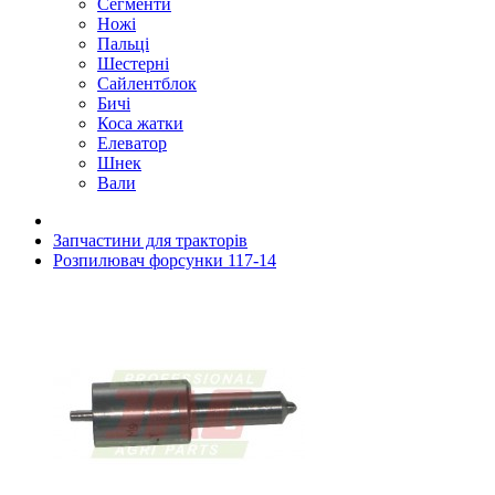
Сегменти
Ножі
Пальці
Шестерні
Сайлентблок
Бичі
Коса жатки
Елеватор
Шнек
Вали
Запчастини для тракторів
Розпилювач форсунки 117-14