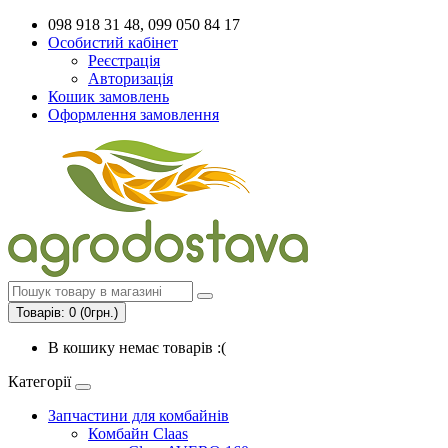
098 918 31 48, 099 050 84 17
Особистий кабінет
Реєстрація
Авторизація
Кошик замовлень
Оформлення замовлення
Товарів: 0 (0грн.)
В кошику немає товарів :(
Категорії
Запчастини для комбайнів
Комбайн Claas