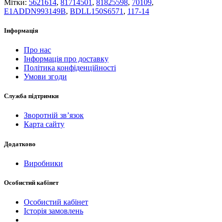
Мітки:
5621614
,
81714501
,
81825598
,
70109
,
E1ADDN993149B
,
BDLL150S6571
,
117-14
Інформація
Про нас
Інформація про доставку
Політика конфіденційності
Умови згоди
Служба підтримки
Зворотній зв’язок
Карта сайту
Додатково
Виробники
Особистий кабінет
Особистий кабінет
Історія замовлень