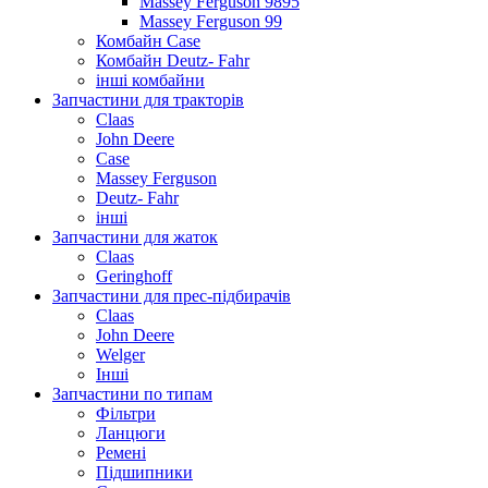
Massey Ferguson 9895
Massey Ferguson 99
Комбайн Case
Комбайн Deutz- Fahr
інші комбайни
Запчастини для тракторів
Claas
John Deere
Case
Massey Ferguson
Deutz- Fahr
інші
Запчастини для жаток
Claas
Geringhoff
Запчастини для прес-підбирачів
Claas
John Deere
Welger
Інші
Запчастини по типам
Фільтри
Ланцюги
Ремені
Підшипники