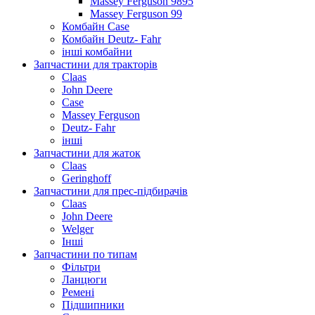
Massey Ferguson 9895
Massey Ferguson 99
Комбайн Case
Комбайн Deutz- Fahr
інші комбайни
Запчастини для тракторів
Claas
John Deere
Case
Massey Ferguson
Deutz- Fahr
інші
Запчастини для жаток
Claas
Geringhoff
Запчастини для прес-підбирачів
Claas
John Deere
Welger
Інші
Запчастини по типам
Фільтри
Ланцюги
Ремені
Підшипники