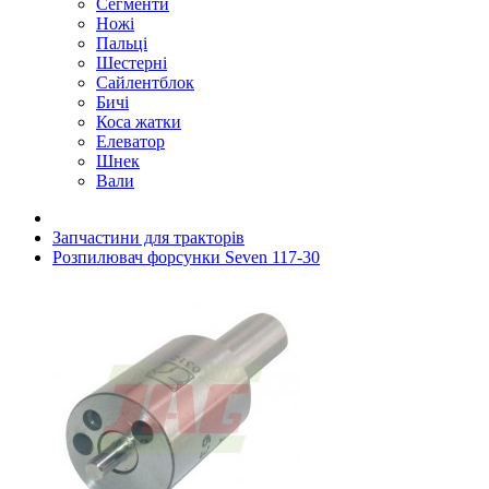
Сегменти
Ножі
Пальці
Шестерні
Сайлентблок
Бичі
Коса жатки
Елеватор
Шнек
Вали
Запчастини для тракторів
Розпилювач форсунки Seven 117-30