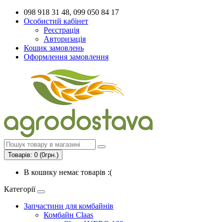
098 918 31 48, 099 050 84 17
Особистий кабінет
Реєстрація
Авторизація
Кошик замовлень
Оформлення замовлення
Товарів: 0 (0грн.)
В кошику немає товарів :(
Категорії
Запчастини для комбайнів
Комбайн Claas