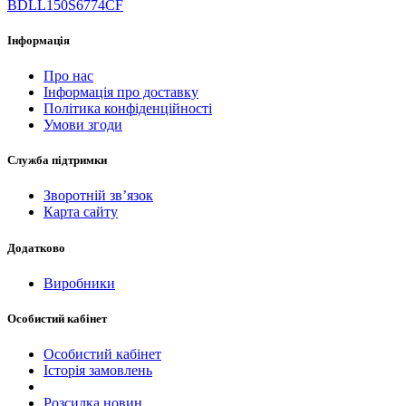
BDLL150S6774CF
Інформація
Про нас
Інформація про доставку
Політика конфіденційності
Умови згоди
Служба підтримки
Зворотній зв’язок
Карта сайту
Додатково
Виробники
Особистий кабінет
Особистий кабінет
Історія замовлень
Розсилка новин