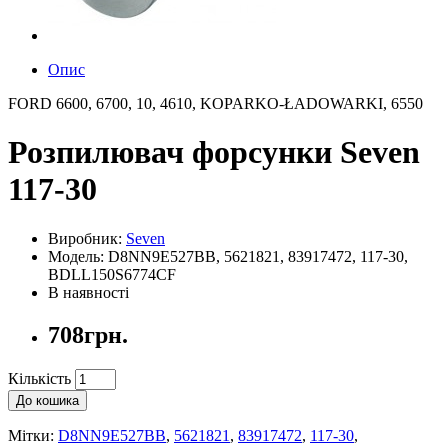
Опис
FORD 6600, 6700, 10, 4610, KOPARKO-ŁADOWARKI, 6550
Розпилювач форсунки Seven
117-30
Виробник:
Seven
Модель: D8NN9E527BB, 5621821, 83917472, 117-30,
BDLL150S6774CF
В наявності
708грн.
Кількість
До кошика
Мітки:
D8NN9E527BB
,
5621821
,
83917472
,
117-30
,