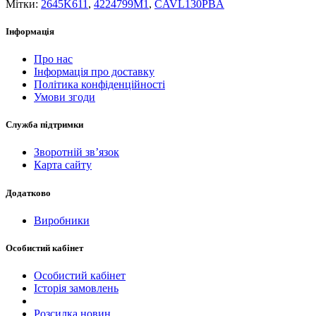
Мітки:
2645K611
,
4224799M1
,
CAVL130PBA
Інформація
Про нас
Інформація про доставку
Політика конфіденційності
Умови згоди
Служба підтримки
Зворотній зв’язок
Карта сайту
Додатково
Виробники
Особистий кабінет
Особистий кабінет
Історія замовлень
Розсилка новин