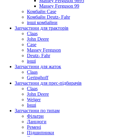
Massey Ferguson 9895
Massey Ferguson 99
Комбайн Case
Комбайн Deutz- Fahr
інші комбайни
Запчастини для тракторів
Claas
John Deere
Case
Massey Ferguson
Deutz- Fahr
інші
Запчастини для жаток
Claas
Geringhoff
Запчастини для прес-підбирачів
Claas
John Deere
Welger
Інші
Запчастини по типам
Фільтри
Ланцюги
Ремені
Підшипники