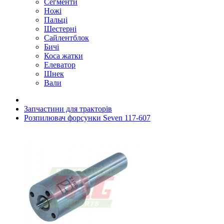
Сегменти
Ножі
Пальці
Шестерні
Сайлентблок
Бичі
Коса жатки
Елеватор
Шнек
Вали
Запчастини для тракторів
Розпилювач форсунки Seven 117-607