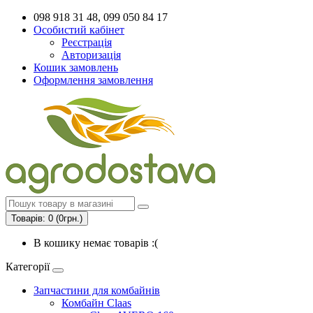
098 918 31 48, 099 050 84 17
Особистий кабінет
Реєстрація
Авторизація
Кошик замовлень
Оформлення замовлення
Товарів: 0 (0грн.)
В кошику немає товарів :(
Категорії
Запчастини для комбайнів
Комбайн Claas