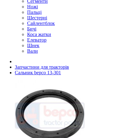
Сегменти
Ножі
Пальці
Шестерні
Сайлентблок
Бичі
Коса жатки
Елеватор
Шнек
Вали
Запчастини для тракторів
Сальник bepco 13-301