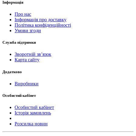
Інформація
Про нас
Інформація про доставку
Політика конфіденційності
Умови згоди
Служба підтримки
Зворотній зв’язок
Карта сайту
Додатково
Виробники
Особистий кабінет
Особистий кабінет
Історія замовлень
Розсилка новин