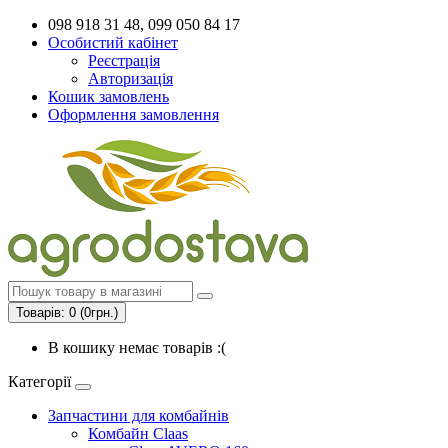
098 918 31 48, 099 050 84 17
Особистий кабінет
Реєстрація
Авторизація
Кошик замовлень
Оформлення замовлення
Товарів: 0 (0грн.)
В кошику немає товарів :(
Категорії
Запчастини для комбайнів
Комбайн Claas