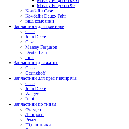
Massey Ferguson 9895
Massey Ferguson 99
Комбайн Case
Комбайн Deutz- Fahr
інші комбайни
Запчастини для тракторів
Claas
John Deere
Case
Massey Ferguson
Deutz- Fahr
інші
Запчастини для жаток
Claas
Geringhoff
Запчастини для прес-підбирачів
Claas
John Deere
Welger
Інші
Запчастини по типам
Фільтри
Ланцюги
Ремені
Підшипники