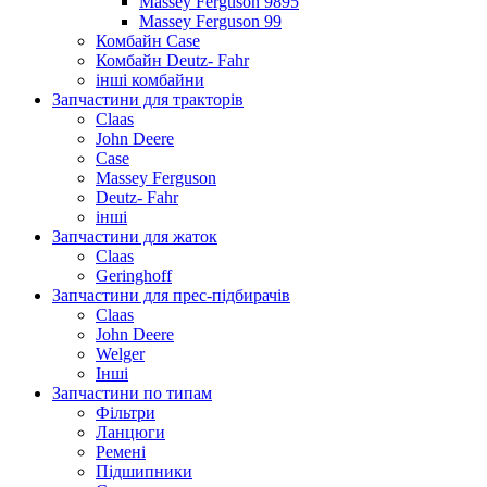
Massey Ferguson 9895
Massey Ferguson 99
Комбайн Case
Комбайн Deutz- Fahr
інші комбайни
Запчастини для тракторів
Claas
John Deere
Case
Massey Ferguson
Deutz- Fahr
інші
Запчастини для жаток
Claas
Geringhoff
Запчастини для прес-підбирачів
Claas
John Deere
Welger
Інші
Запчастини по типам
Фільтри
Ланцюги
Ремені
Підшипники