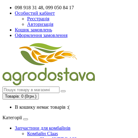
098 918 31 48, 099 050 84 17
Особистий кабінет
Реєстрація
Авторизація
Кошик замовлень
Оформлення замовлення
Товарів: 0 (0грн.)
В кошику немає товарів :(
Категорії
Запчастини для комбайнів
Комбайн Claas