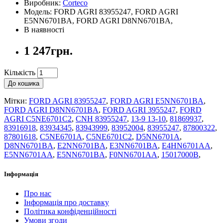
Виробник:
Corteco
Модель: FORD AGRI 83955247, FORD AGRI
E5NN6701BA, FORD AGRI D8NN6701BA,
В наявності
1 247грн.
Кількість
До кошика
Мітки:
FORD AGRI 83955247
,
FORD AGRI E5NN6701BA
,
FORD AGRI D8NN6701BA
,
FORD AGRI 3955247
,
FORD
AGRI C5NE6701C2
,
CNH 83955247
,
13-9 13-10
,
81869937
,
83916918
,
83934345
,
83943999
,
83952004
,
83955247
,
87800322
,
87801618
,
C5NE6701A
,
C5NE6701C2
,
D5NN6701A
,
D8NN6701BA
,
E2NN6701BA
,
E3NN6701BA
,
E4HN6701AA
,
E5NN6701AA
,
E5NN6701BA
,
F0NN6701AA
,
15017000B
,
Інформація
Про нас
Інформація про доставку
Політика конфіденційності
Умови згоди