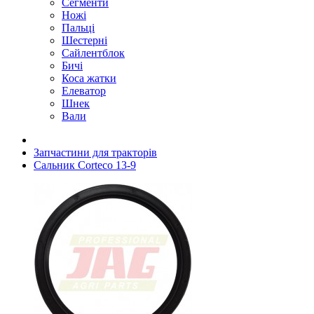
Сегменти
Ножі
Пальці
Шестерні
Сайлентблок
Бичі
Коса жатки
Елеватор
Шнек
Вали
Запчастини для тракторів
Сальник Corteco 13-9