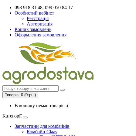
098 918 31 48, 099 050 84 17
Особистий кабінет
Реєстрація
Авторизація
Кошик замовлень
Оформлення замовлення
Товарів: 0 (0грн.)
В кошику немає товарів :(
Категорії
Запчастини для комбайнів
Комбайн Claas