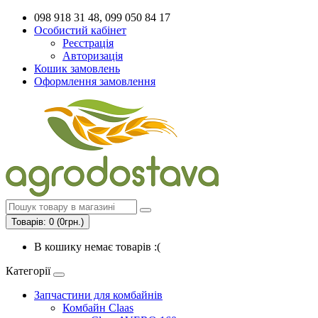
098 918 31 48, 099 050 84 17
Особистий кабінет
Реєстрація
Авторизація
Кошик замовлень
Оформлення замовлення
Товарів: 0 (0грн.)
В кошику немає товарів :(
Категорії
Запчастини для комбайнів
Комбайн Claas