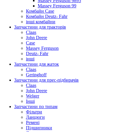
Massey Ferguson 9895
Massey Ferguson 99
Комбайн Case
Комбайн Deutz- Fahr
інші комбайни
Запчастини для тракторів
Claas
John Deere
Case
Massey Ferguson
Deutz- Fahr
інші
Запчастини для жаток
Claas
Geringhoff
Запчастини для прес-підбирачів
Claas
John Deere
Welger
Інші
Запчастини по типам
Фільтри
Ланцюги
Ремені
Підшипники