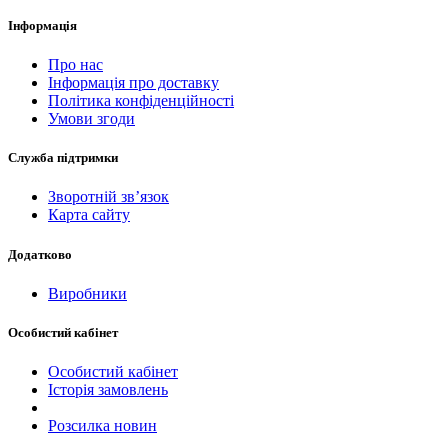
Інформація
Про нас
Інформація про доставку
Політика конфіденційності
Умови згоди
Служба підтримки
Зворотній зв’язок
Карта сайту
Додатково
Виробники
Особистий кабінет
Особистий кабінет
Історія замовлень
Розсилка новин