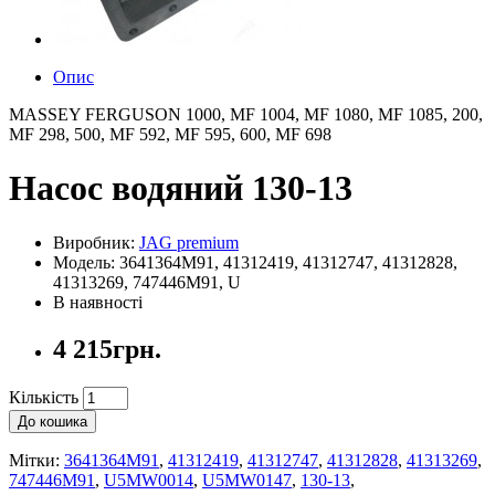
Опис
MASSEY FERGUSON 1000, MF 1004, MF 1080, MF 1085, 200,
MF 298, 500, MF 592, MF 595, 600, MF 698
Насос водяний 130-13
Виробник:
JAG premium
Модель: 3641364M91, 41312419, 41312747, 41312828,
41313269, 747446M91, U
В наявності
4 215грн.
Кількість
До кошика
Мітки:
3641364M91
,
41312419
,
41312747
,
41312828
,
41313269
,
747446M91
,
U5MW0014
,
U5MW0147
,
130-13
,