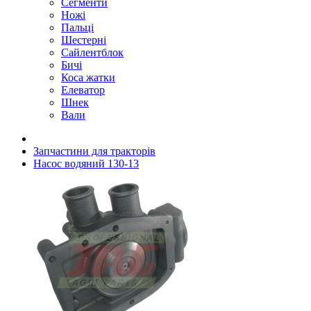
Сегменти
Ножі
Пальці
Шестерні
Сайлентблок
Бичі
Коса жатки
Елеватор
Шнек
Вали
Запчастини для тракторів
Насос водяний 130-13