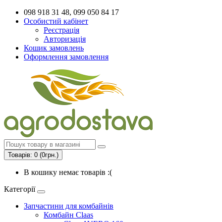
098 918 31 48, 099 050 84 17
Особистий кабінет
Реєстрація
Авторизація
Кошик замовлень
Оформлення замовлення
Товарів: 0 (0грн.)
В кошику немає товарів :(
Категорії
Запчастини для комбайнів
Комбайн Claas