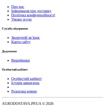
Про нас
Інформація про доставку
Політика конфіденційності
Умови згоди
Служба підтримки
Зворотній зв’язок
Карта сайту
Додатково
Виробники
Особистий кабінет
Особистий кабінет
Історія замовлень
Розсилка новин
AGRODOSTAVA.PP.UA © 2026