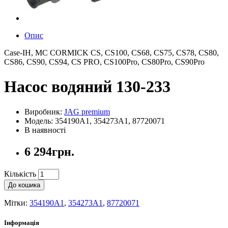
Опис
Case-IH, MC CORMICK CS, CS100, CS68, CS75, CS78, CS80,
CS86, CS90, CS94, CS PRO, CS100Pro, CS80Pro, CS90Pro
Насос водяний 130-233
Виробник:
JAG premium
Модель: 354190A1, 354273A1, 87720071
В наявності
6 294грн.
Кількість
До кошика
Мітки:
354190A1
,
354273A1
,
87720071
Інформація