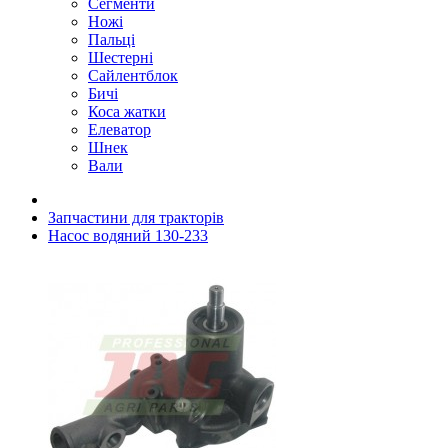
Сегменти
Ножі
Пальці
Шестерні
Сайлентблок
Бичі
Коса жатки
Елеватор
Шнек
Вали
Запчастини для тракторів
Насос водяний 130-233