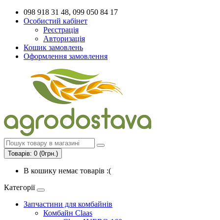
098 918 31 48, 099 050 84 17
Особистий кабінет
Реєстрація
Авторизація
Кошик замовлень
Оформлення замовлення
Товарів: 0 (0грн.)
В кошику немає товарів :(
Категорії
Запчастини для комбайнів
Комбайн Claas