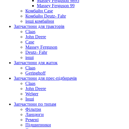
Massey Ferguson 9895
Massey Ferguson 99
Комбайн Case
Комбайн Deutz- Fahr
інші комбайни
Запчастини для тракторів
Claas
John Deere
Case
Massey Ferguson
Deutz- Fahr
інші
Запчастини для жаток
Claas
Geringhoff
Запчастини для прес-підбирачів
Claas
John Deere
Welger
Інші
Запчастини по типам
Фільтри
Ланцюги
Ремені
Підшипники