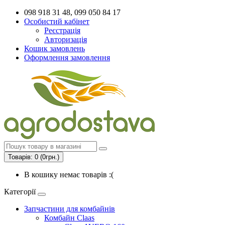
098 918 31 48, 099 050 84 17
Особистий кабінет
Реєстрація
Авторизація
Кошик замовлень
Оформлення замовлення
Товарів: 0 (0грн.)
В кошику немає товарів :(
Категорії
Запчастини для комбайнів
Комбайн Claas