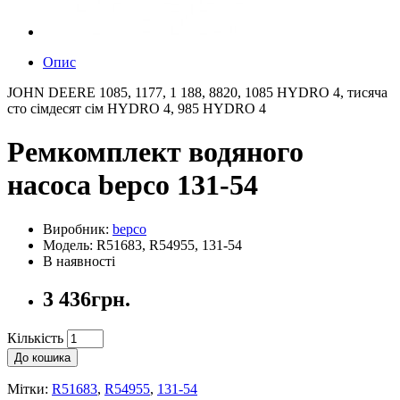
Опис
JOHN DEERE 1085, 1177, 1 188, 8820, 1085 HYDRO 4, тисяча
сто сімдесят сім HYDRO 4, 985 HYDRO 4
Ремкомплект водяного
насоса bepco 131-54
Виробник:
bepco
Модель: R51683, R54955, 131-54
В наявності
3 436грн.
Кількість
До кошика
Мітки:
R51683
,
R54955
,
131-54