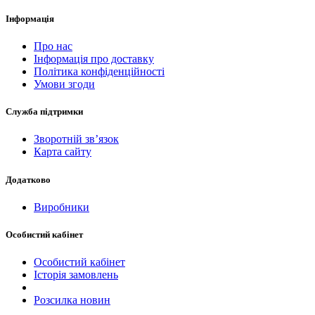
Інформація
Про нас
Інформація про доставку
Політика конфіденційності
Умови згоди
Служба підтримки
Зворотній зв’язок
Карта сайту
Додатково
Виробники
Особистий кабінет
Особистий кабінет
Історія замовлень
Розсилка новин