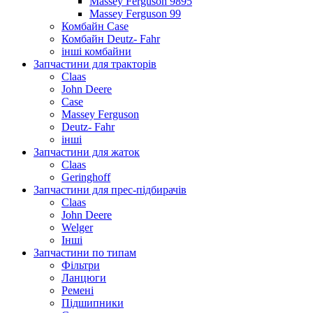
Massey Ferguson 9895
Massey Ferguson 99
Комбайн Case
Комбайн Deutz- Fahr
інші комбайни
Запчастини для тракторів
Claas
John Deere
Case
Massey Ferguson
Deutz- Fahr
інші
Запчастини для жаток
Claas
Geringhoff
Запчастини для прес-підбирачів
Claas
John Deere
Welger
Інші
Запчастини по типам
Фільтри
Ланцюги
Ремені
Підшипники