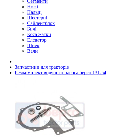
Сегменти
Ножі
Пальці
Шестерні
Сайлентблок
Бичі
Коса жатки
Елеватор
Шнек
Вали
Запчастини для тракторів
Ремкомплект водяного насоса bepco 131-54